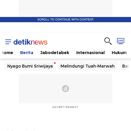
SCROLL TO CONTINUE WITH CONTENT
Home
Berita
Jabodetabek
Internasional
Hukum
Nyago Bumi Sriwijaya
Melindungi Tuah-Marwah
Ban
ADVERTISEMENT