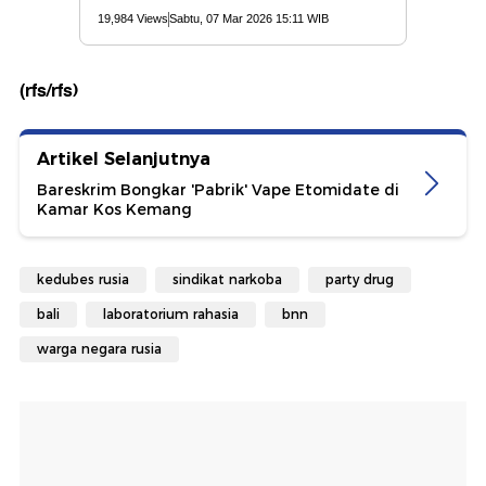
(rfs/rfs)
Artikel Selanjutnya
Bareskrim Bongkar 'Pabrik' Vape Etomidate di
Kamar Kos Kemang
kedubes rusia
sindikat narkoba
party drug
bali
laboratorium rahasia
bnn
warga negara rusia