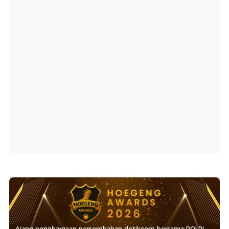
Ajang penghargaan persembahan detikcom bersama POLRI