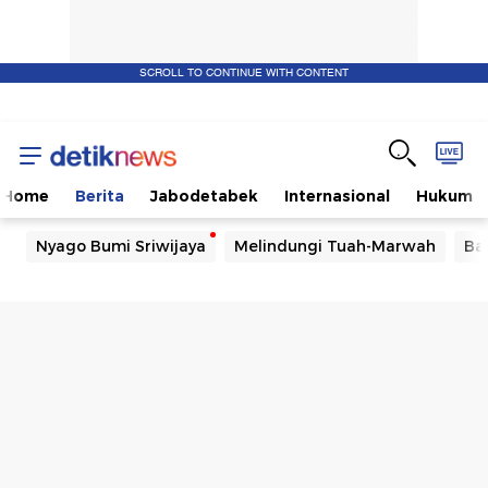
SCROLL TO CONTINUE WITH CONTENT
Home
Berita
Jabodetabek
Internasional
Hukum
Nyago Bumi Sriwijaya
Melindungi Tuah-Marwah
Ba