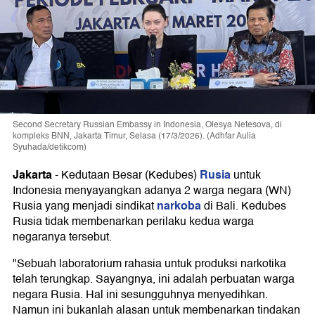
Second Secretary Russian Embassy in Indonesia, Olesya Netesova, di
kompleks BNN, Jakarta Timur, Selasa (17/3/2026). (Adhfar Aulia
Syuhada/detikcom)
Jakarta
Rusia
-
Kedutaan Besar (Kedubes)
untuk
Indonesia menyayangkan adanya 2 warga negara (WN)
narkoba
Rusia yang menjadi sindikat
di Bali. Kedubes
Rusia tidak membenarkan perilaku kedua warga
negaranya tersebut.
"Sebuah laboratorium rahasia untuk produksi narkotika
telah terungkap. Sayangnya, ini adalah perbuatan warga
negara Rusia. Hal ini sesungguhnya menyedihkan.
Namun ini bukanlah alasan untuk membenarkan tindakan