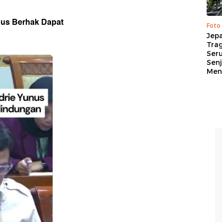
nus Berhak Dapat
Foto
Jep
Trag
Ser
Senj
Me