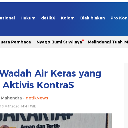
asional
Hukum
detikX
Kolom
Blak blakan
Pro Kon
Suara Pembaca
Nyago Bumi Sriwijaya
Melindungi Tuah-
r Wadah Air Keras yang
 Aktivis KontraS
a Mahendra -
detikNews
 16 Mar 2026 14:41 WIB