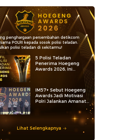
ang penghargaan persembahan detikcom
rsama POLRI kepada sosok polisi teladan.
lkan polisi teladan di sekitarmu!
5 Polisi Teladan
Penerima Hoegeng
Awards 2026, Ini
Kategori dan Kiprahnya
IM57+ Sebut Hoegeng
Awards Jadi Motivasi
Polri Jalankan Amanat
Konstitusi
Lihat Selengkapnya