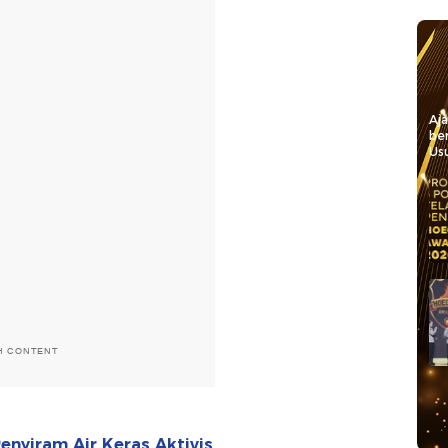
Aj
be
Usu
H CONTENT
Penyiram Air Keras Aktivis