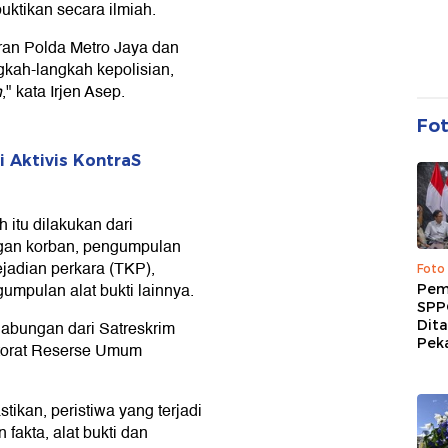
ktikan secara ilmiah.
aran Polda Metro Jaya dan
gkah-langkah kepolisian,
n
," kata Irjen Asep.
Fo
i Aktivis KontraS
 itu dilakukan dari
ngan korban, pengumpulan
ejadian perkara (TKP),
Foto
gumpulan alat bukti lainnya.
Pem
SPP
Dit
 gabungan dari Satreskrim
Peka
ktorat Reserse Umum
ikan, peristiwa yang terjadi
 fakta, alat bukti dan