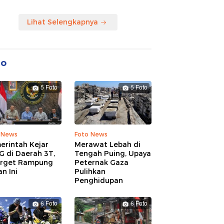
Lihat Selengkapnya
to
5 Foto
5 Foto
 News
Foto News
erintah Kejar
Merawat Lebah di
G di Daerah 3T,
Tengah Puing, Upaya
arget Rampung
Peternak Gaza
n Ini
Pulihkan
Penghidupan
6 Foto
6 Foto