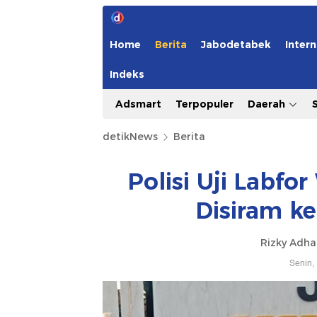
Home
Berita
Jabodetabek
Intern
Indeks
Adsmart
Terpopuler
Daerah
detikNews
Berita
Polisi Uji Labfo
Disiram ke
Rizky Adh
Senin,