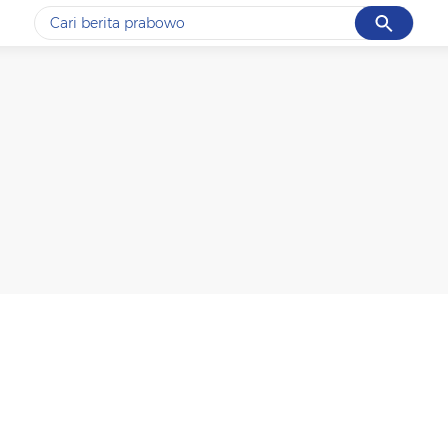
Cancel
Yang sedang ramai dicari
#1
gempa hari ini
#2
gempa
#3
prabowo
#4
iran
#5
demo
Promoted
Terakhir yang dicari
Loading...