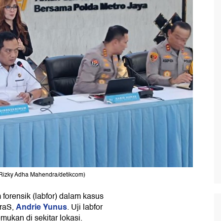
Rizky Adha Mahendra/detikcom)
 forensik (labfor) dalam kasus
Andrie Yunus
traS,
. Uji labfor
ukan di sekitar lokasi.