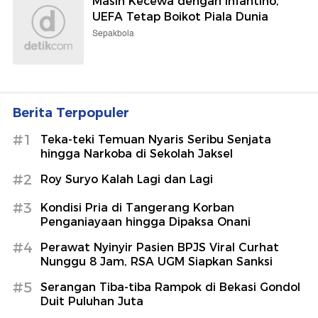
Masih Kecewa dengan Infantino,
UEFA Tetap Boikot Piala Dunia
Sepakbola
Berita Terpopuler
#1
Teka-teki Temuan Nyaris Seribu Senjata
hingga Narkoba di Sekolah Jaksel
#2
Roy Suryo Kalah Lagi dan Lagi
#3
Kondisi Pria di Tangerang Korban
Penganiayaan hingga Dipaksa Onani
#4
Perawat Nyinyir Pasien BPJS Viral Curhat
Nunggu 8 Jam, RSA UGM Siapkan Sanksi
#5
Serangan Tiba-tiba Rampok di Bekasi Gondol
Duit Puluhan Juta