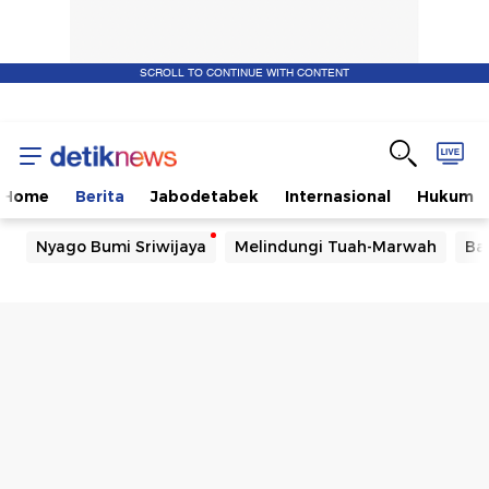
SCROLL TO CONTINUE WITH CONTENT
Home
Berita
Jabodetabek
Internasional
Hukum
Nyago Bumi Sriwijaya
Melindungi Tuah-Marwah
Ba