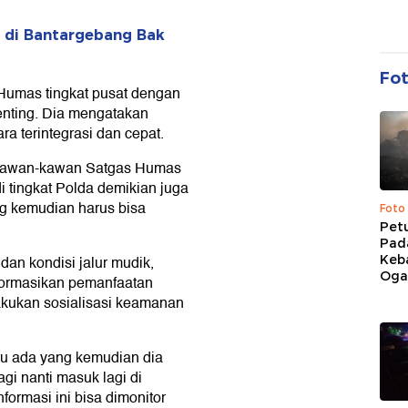
h di Bantargebang Bak
Fo
 Humas tingkat pusat dengan
enting. Dia mengatakan
a terintegrasi dan cepat.
 kawan-kawan Satgas Humas
di tingkat Polda demikian juga
ng kemudian harus bisa
Foto
Pet
Pad
Keb
dan kondisi jalur mudik,
Ogan
formasikan pemanfaatan
akukan sosialisasi keamanan
au ada yang kemudian dia
gi nanti masuk lagi di
ormasi ini bisa dimonitor