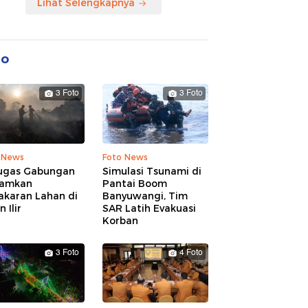
Lihat Selengkapnya
to
3 Foto
3 Foto
 News
Foto News
ugas Gabungan
Simulasi Tsunami di
amkan
Pantai Boom
akaran Lahan di
Banyuwangi, Tim
 Ilir
SAR Latih Evakuasi
Korban
3 Foto
4 Foto