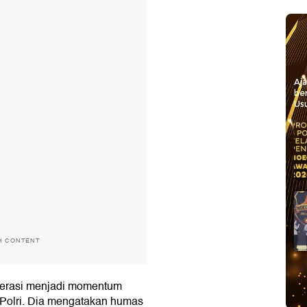
Aj
be
Usu
H CONTENT
perasi menjadi momentum
Polri. Dia mengatakan humas