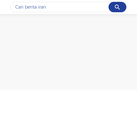
Cancel
Yang sedang ramai dicari
#1
data live draw sgp
#2
kebakaran
#3
prabowo
#4
iran
#5
gempa hari ini
Promoted
Terakhir yang dicari
Loading...