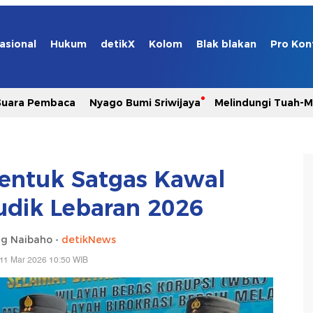
asional
Hukum
detikX
Kolom
Blak blakan
Pro Kon
Suara Pembaca
Nyago Bumi Sriwijaya
Melindungi Tuah-
entuk Satgas Kawal
udik Lebaran 2026
g Naibaho -
detikNews
11 Mar 2026 10:50 WIB