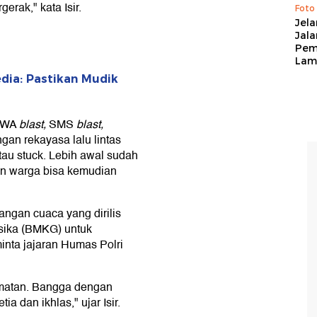
erak," kata Isir.
Foto
Jela
Jal
Pem
Lam
dia: Pastikan Mudik
u WA
blast,
SMS
blast,
ngan rekayasa lalu lintas
tau stuck. Lebih awal sudah
an warga bisa kemudian
ngan cuaca yang dirilis
isika (BMKG) untuk
nta jajaran Humas Polri
rmatan. Bangga dengan
a dan ikhlas," ujar Isir.