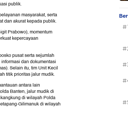
asi publik.
 pelayanan masyarakat, serta
Ber
t dan akurat kepada publik.
#
 Sigit Prabowo), momentum
erkuat kepercayaan
#
posko pusat serta sejumlah
n informasi dan dokumentasi
#
). Selain itu, tim Unit Kecil
titik prioritas jalur mudik.
#
antauan antara lain
da Banten, jalur mudik di
likangkung di wilayah Polda
#
etapang-Gilimanuk di wilayah