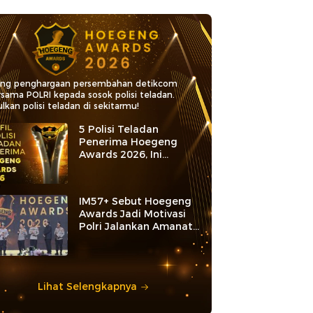
ang penghargaan persembahan detikcom
rsama POLRI kepada sosok polisi teladan.
lkan polisi teladan di sekitarmu!
5 Polisi Teladan
Penerima Hoegeng
Awards 2026, Ini
Kategori dan Kiprahnya
IM57+ Sebut Hoegeng
Awards Jadi Motivasi
Polri Jalankan Amanat
Konstitusi
Lihat Selengkapnya