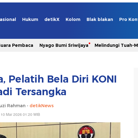
asional
Hukum
detikX
Kolom
Blak blakan
Pro Kon
Suara Pembaca
Nyago Bumi Sriwijaya
Melindungi Tuah-
, Pelatih Bela Diri KONI
adi Tersangka
auzi Rahman -
detikNews
 10 Mar 2026 01:20 WIB