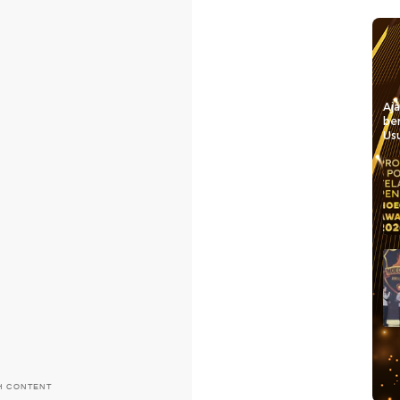
Aj
be
Usu
H CONTENT