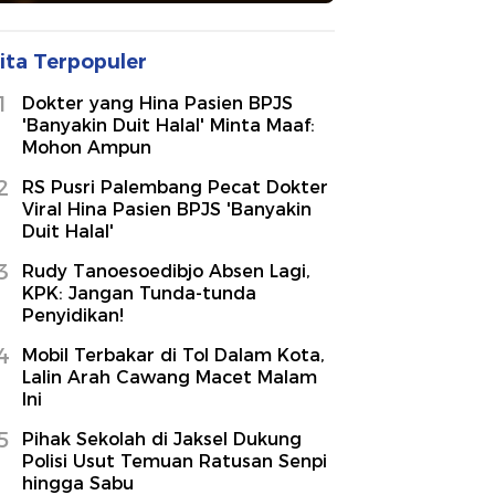
ita Terpopuler
1
Dokter yang Hina Pasien BPJS
'Banyakin Duit Halal' Minta Maaf:
Mohon Ampun
2
RS Pusri Palembang Pecat Dokter
Viral Hina Pasien BPJS 'Banyakin
Duit Halal'
3
Rudy Tanoesoedibjo Absen Lagi,
KPK: Jangan Tunda-tunda
Penyidikan!
4
Mobil Terbakar di Tol Dalam Kota,
Lalin Arah Cawang Macet Malam
Ini
5
Pihak Sekolah di Jaksel Dukung
Polisi Usut Temuan Ratusan Senpi
hingga Sabu