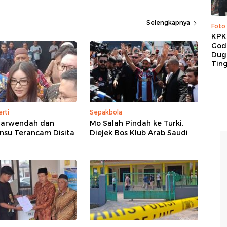
Selengkapnya
Foto
KPK 
God
Duga
Tin
rti
Sepakbola
arwendah dan
Mo Salah Pindah ke Turki,
nsu Terancam Disita
Diejek Bos Klub Arab Saudi