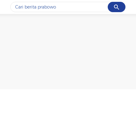
Cancel
Yang sedang ramai dicari
#1
gempa hari ini
#2
gempa
#3
prabowo
#4
iran
#5
demo
Promoted
Terakhir yang dicari
Loading...