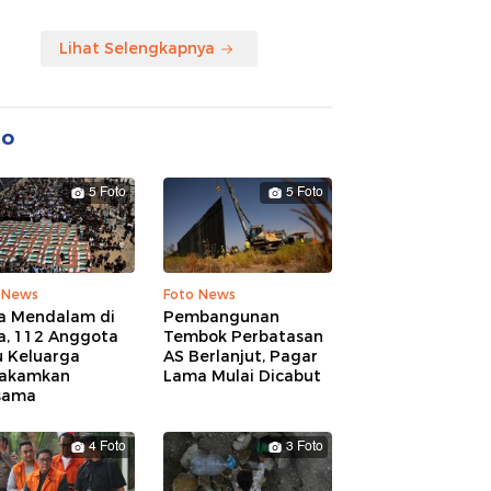
Lihat Selengkapnya
to
5 Foto
5 Foto
 News
Foto News
a Mendalam di
Pembangunan
a, 112 Anggota
Tembok Perbatasan
u Keluarga
AS Berlanjut, Pagar
akamkan
Lama Mulai Dicabut
sama
4 Foto
3 Foto