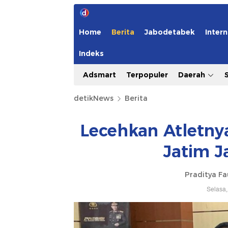
Home
Berita
Jabodetabek
Intern
Indeks
Adsmart
Terpopuler
Daerah
detikNews
Berita
Lecehkan Atletnya
Jatim J
Praditya F
Selasa,