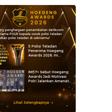
ang penghargaan persembahan detikcom
rsama POLRI kepada sosok polisi teladan.
lkan polisi teladan di sekitarmu!
5 Polisi Teladan
Penerima Hoegeng
Awards 2026, Ini
Kategori dan Kiprahnya
IM57+ Sebut Hoegeng
Awards Jadi Motivasi
Polri Jalankan Amanat
Konstitusi
Lihat Selengkapnya