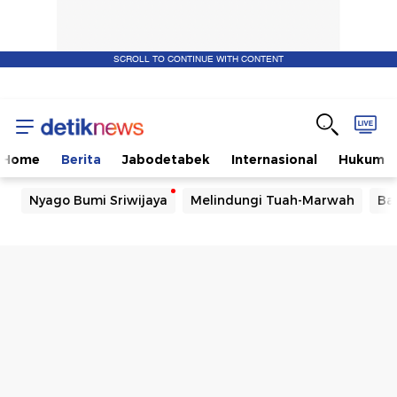
SCROLL TO CONTINUE WITH CONTENT
Home
Berita
Jabodetabek
Internasional
Hukum
Nyago Bumi Sriwijaya
Melindungi Tuah-Marwah
Ba