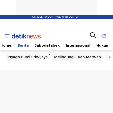
SCROLL TO CONTINUE WITH CONTENT
Home
Berita
Jabodetabek
Internasional
Hukum
Nyago Bumi Sriwijaya
Melindungi Tuah-Marwah
Ba