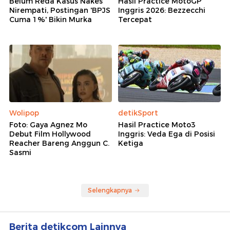
Belum Reda Kasus Nakes
Hasil Practice MotoGP
Nirempati, Postingan 'BPJS
Inggris 2026: Bezzecchi
Cuma 1%' Bikin Murka
Tercepat
Wolipop
detikSport
Foto: Gaya Agnez Mo
Hasil Practice Moto3
Debut Film Hollywood
Inggris: Veda Ega di Posisi
Reacher Bareng Anggun C.
Ketiga
Sasmi
Selengkapnya
Berita detikcom Lainnya