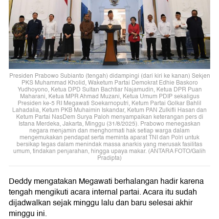
Presiden Prabowo Subianto (tengah) didampingi (dari kiri ke kanan) Sekjen
PKS Muhammad Kholid, Waketum Partai Demokrat Edhie Baskoro
Yudhoyono, Ketua DPD Sultan Bachtiar Najamudin, Ketua DPR Puan
Maharani, Ketua MPR Ahmad Muzani, Ketua Umum PDIP sekaligus
Presiden ke-5 RI Megawati Soekarnoputri, Ketum Partai Golkar Bahlil
Lahadalia, Ketum PKB Muhaimin Iskandar, Ketum PAN Zulkifli Hasan dan
Ketum Partai NasDem Surya Paloh menyampaikan keterangan pers di
Istana Merdeka, Jakarta, Minggu (31/8/2025). Prabowo menegaskan
negara menjamin dan menghormati hak setiap warga dalam
mengemukakan pendapat serta meminta aparat TNI dan Polri untuk
bersikap tegas dalam menindak massa anarkis yang merusak fasilitas
umum, tindakan penjarahan, hingga upaya makar. (ANTARA FOTO/Galih
Pradipta)
Deddy mengatakan Megawati berhalangan hadir karena
tengah mengikuti acara internal partai. Acara itu sudah
dijadwalkan sejak minggu lalu dan baru selesai akhir
minggu ini.