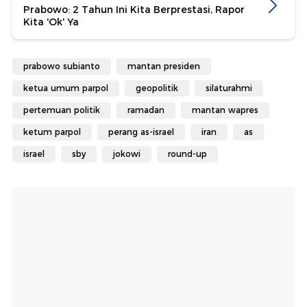
Prabowo: 2 Tahun Ini Kita Berprestasi, Rapor
Kita 'Ok' Ya
prabowo subianto
mantan presiden
ketua umum parpol
geopolitik
silaturahmi
pertemuan politik
ramadan
mantan wapres
ketum parpol
perang as-israel
iran
as
israel
sby
jokowi
round-up