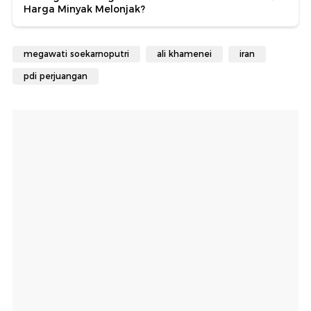
Harga Minyak Melonjak?
megawati soekarnoputri
ali khamenei
iran
pdi perjuangan