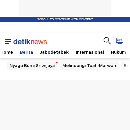
SCROLL TO CONTINUE WITH CONTENT
Home
Berita
Jabodetabek
Internasional
Hukum
Nyago Bumi Sriwijaya
Melindungi Tuah-Marwah
Ba