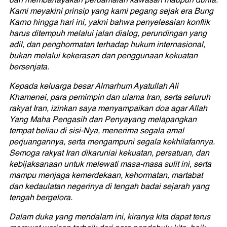
dan membahayakan perdamaian kawasan maupun dunia.
Kami meyakini prinsip yang kami pegang sejak era Bung
Karno hingga hari ini, yakni bahwa penyelesaian konflik
harus ditempuh melalui jalan dialog, perundingan yang
adil, dan penghormatan terhadap hukum internasional,
bukan melalui kekerasan dan penggunaan kekuatan
bersenjata.
Kepada keluarga besar Almarhum Ayatullah Ali
Khamenei, para pemimpin dan ulama Iran, serta seluruh
rakyat Iran, izinkan saya menyampaikan doa agar Allah
Yang Maha Pengasih dan Penyayang melapangkan
tempat beliau di sisi-Nya, menerima segala amal
perjuangannya, serta mengampuni segala kekhilafannya.
Semoga rakyat Iran dikaruniai kekuatan, persatuan, dan
kebijaksanaan untuk melewati masa-masa sulit ini, serta
mampu menjaga kemerdekaan, kehormatan, martabat
dan kedaulatan negerinya di tengah badai sejarah yang
tengah bergelora.
Dalam duka yang mendalam ini, kiranya kita dapat terus