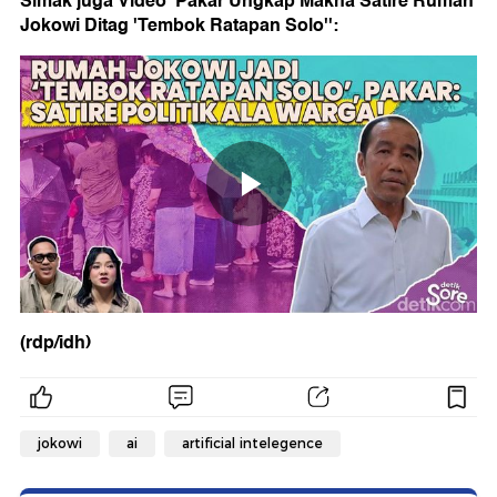
Simak juga Video 'Pakar Ungkap Makna Satire Rumah
Jokowi Ditag 'Tembok Ratapan Solo'':
(rdp/idh)
jokowi
ai
artificial intelegence