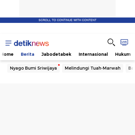
SCROLL TO CONTINUE WITH CONTENT
Home
Berita
Jabodetabek
Internasional
Hukum
Nyago Bumi Sriwijaya
Melindungi Tuah-Marwah
Ba