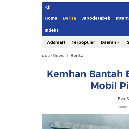
Home
Berita
Jabodetabek
Intern
Indeks
Adsmart
Terpopuler
Daerah
detikNews
Berita
Kemhan Bantah B
Mobil Pi
Eva S
Kamis,