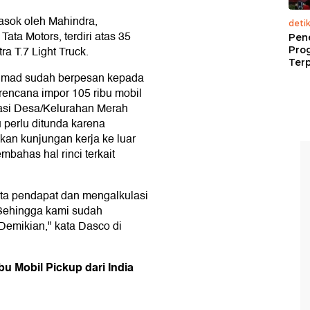
pasok oleh Mahindra,
deti
Tata Motors, terdiri atas 35
Pen
ra T.7 Light Truck.
Pro
Terp
Ahmad sudah berpesan kepada
rencana impor 105 ribu mobil
rasi Desa/Kelurahan Merah
 perlu ditunda karena
an kunjungan kerja ke luar
mbahas hal rinci terkait
nta pendapat dan mengalkulasi
"Sehingga kami sudah
Demikian," kata Dasco di
u Mobil Pickup dari India