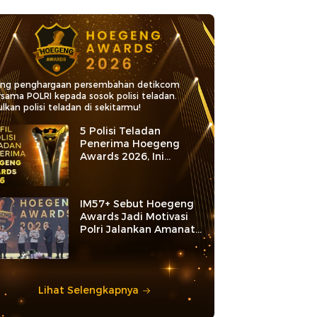
ang penghargaan persembahan detikcom
rsama POLRI kepada sosok polisi teladan.
lkan polisi teladan di sekitarmu!
5 Polisi Teladan
Penerima Hoegeng
Awards 2026, Ini
Kategori dan Kiprahnya
IM57+ Sebut Hoegeng
Awards Jadi Motivasi
Polri Jalankan Amanat
Konstitusi
Lihat Selengkapnya