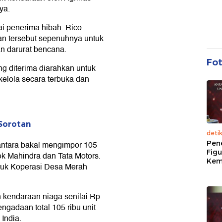
ya.
i penerima hibah. Rico
n tersebut sepenuhnya untuk
 darurat bencana.
Fo
 diterima diarahkan untuk
elola secara terbuka dan
 Sorotan
deti
Pen
antara bakal mengimpor 105
Figu
rek Mahindra dan Tata Motors.
Kem
ntuk Koperasi Desa Merah
 kendaraan niaga senilai Rp
engadaan total 105 ribu unit
India.