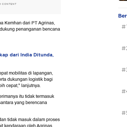
H CONTENT
Ber
ma Kemhan dari PT Agrinas,
#
ndukung penanganan bencana
#
ap dari India Ditunda,
#
at mobilitas di lapangan,
erta dukungan logistik bagi
h cepat," lanjutnya.
#
rimanya itu tidak termasuk
antara yang berencana
#
i dan tidak masuk dalam proses
t kendaraan oleh Agrinas