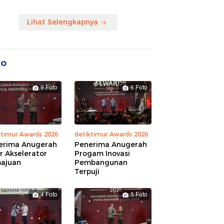
Lihat Selengkapnya
to
9 Foto
6 Foto
ktimur Awards 2026
detiktimur Awards 2026
erima Anugerah
Penerima Anugerah
r Akselerator
Progam Inovasi
ajuan
Pembangunan
Terpuji
4 Foto
5 Foto