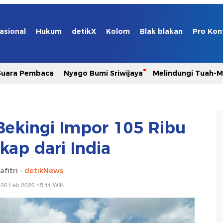
asional
Hukum
detikX
Kolom
Blak blakan
Pro Kon
Suara Pembaca
Nyago Bumi Sriwijaya
Melindungi Tuah-
ekingi Impor 105 Ribu
kap dari India
afitri -
detikNews
 26 Feb 2026 15:11 WIB