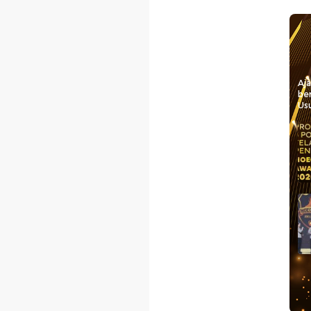
Aj
be
Usu