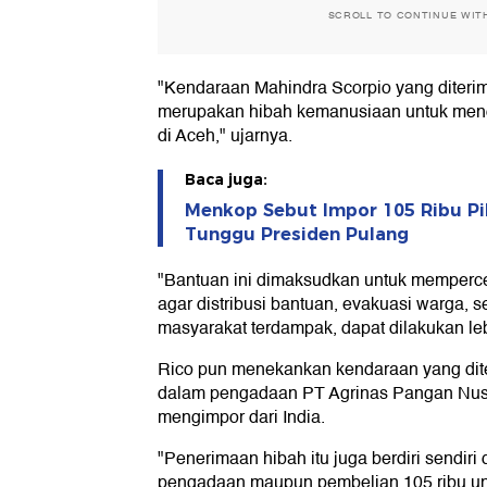
SCROLL TO CONTINUE WIT
"Kendaraan Mahindra Scorpio yang diteri
merupakan hibah kemanusiaan untuk me
di Aceh," ujarnya.
Baca juga:
Menkop Sebut Impor 105 Ribu Pik
Tunggu Presiden Pulang
"Bantuan ini dimaksudkan untuk mempercep
agar distribusi bantuan, evakuasi warga, s
masyarakat terdampak, dapat dilakukan lebi
Rico pun menekankan kendaraan yang dite
dalam pengadaan PT Agrinas Pangan Nus
mengimpor dari India.
"Penerimaan hibah itu juga berdiri sendir
pengadaan maupun pembelian 105 ribu uni