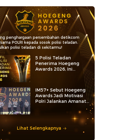
ang penghargaan persembahan detikcom
rsama POLRI kepada sosok polisi teladan.
lkan polisi teladan di sekitarmu!
5 Polisi Teladan
Penerima Hoegeng
Awards 2026, Ini
Kategori dan Kiprahnya
IM57+ Sebut Hoegeng
Awards Jadi Motivasi
Polri Jalankan Amanat
Konstitusi
Lihat Selengkapnya