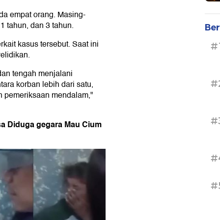
da empat orang. Masing-
1 tahun, dan 3 tahun.
Ber
ait kasus tersebut. Saat ini
#
elidikan.
 dan tengah menjalani
#
ara korban lebih dari satu,
an pemeriksaan mendalam,"
#
ssa Diduga gegara Mau Cium
#
#