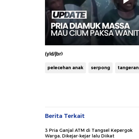
(yld/jbr)
pelecehan anak
serpong
tangeran
Berita Terkait
3 Pria Ganjal ATM di Tangsel Kepergok
Warga, Dikejar-kejar lalu Diikat