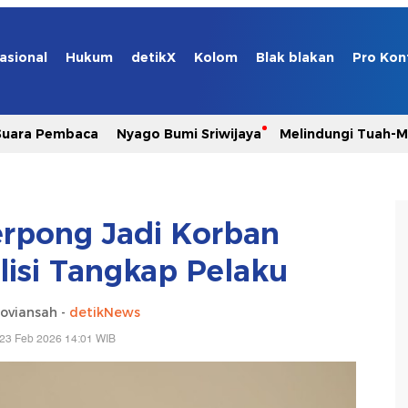
asional
Hukum
detikX
Kolom
Blak blakan
Pro Kon
Suara Pembaca
Nyago Bumi Sriwijaya
Melindungi Tuah-
erpong Jadi Korban
lisi Tangkap Pelaku
oviansah -
detikNews
 23 Feb 2026 14:01 WIB