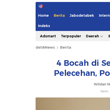
Home
Berita
Jabodetabek
Intern
Indeks
Adsmart
Terpopuler
Daerah
detikNews
Berita
4 Bocah di S
Pelecehan, Po
Wildan N
Senin,