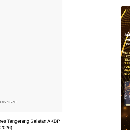
Aj
be
Usu
H CONTENT
olres Tangerang Selatan AKBP
/2026).