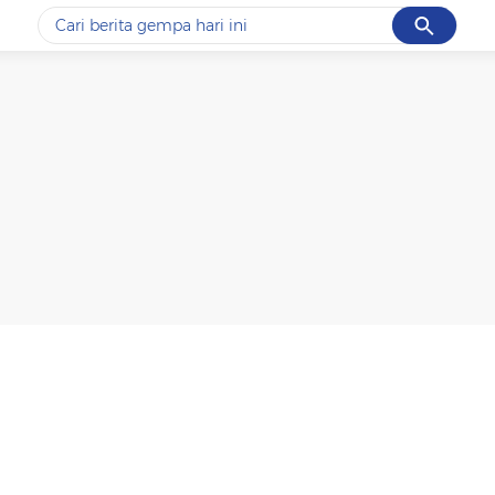
Cancel
Yang sedang ramai dicari
#1
piala presiden 2026
#2
prabowo
#3
gempa hari ini
#4
demo
#5
iran
Promoted
Terakhir yang dicari
Loading...