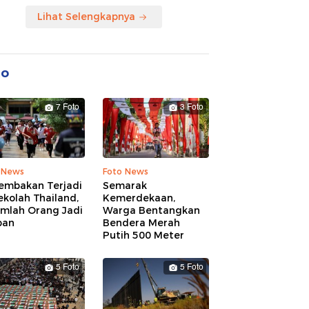
Lihat Selengkapnya
to
7 Foto
3 Foto
 News
Foto News
embakan Terjadi
Semarak
ekolah Thailand,
Kemerdekaan,
umlah Orang Jadi
Warga Bentangkan
ban
Bendera Merah
Putih 500 Meter
5 Foto
5 Foto