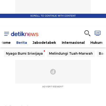
SCROLL TO CONTINUE WITH CONTENT
Home
Berita
Jabodetabek
Internasional
Hukum
Nyago Bumi Sriwijaya
Melindungi Tuah-Marwah
Ban
ADVERTISEMENT