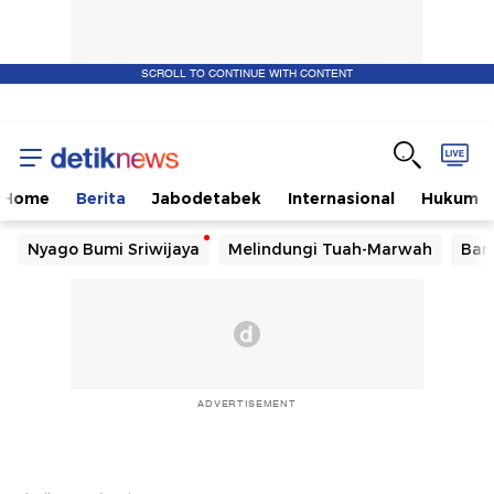
SCROLL TO CONTINUE WITH CONTENT
Home
Berita
Jabodetabek
Internasional
Hukum
Nyago Bumi Sriwijaya
Melindungi Tuah-Marwah
Ban
ADVERTISEMENT