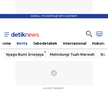
SCROLL TO CONTINUE WITH CONTENT
Home
Berita
Jabodetabek
Internasional
Hukum
Nyago Bumi Sriwijaya
Melindungi Tuah-Marwah
Ban
ADVERTISEMENT