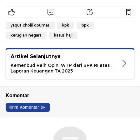
yaqut cholil qoumas
kpk
bpk
kerugian negara
kasus haji
Artikel Selanjutnya
Kemenbud Raih Opini WTP dari BPK RI atas
Laporan Keuangan TA 2025