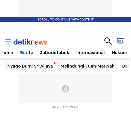
SCROLL TO CONTINUE WITH CONTENT
Home
Berita
Jabodetabek
Internasional
Hukum
Nyago Bumi Sriwijaya
Melindungi Tuah-Marwah
Ban
ADVERTISEMENT