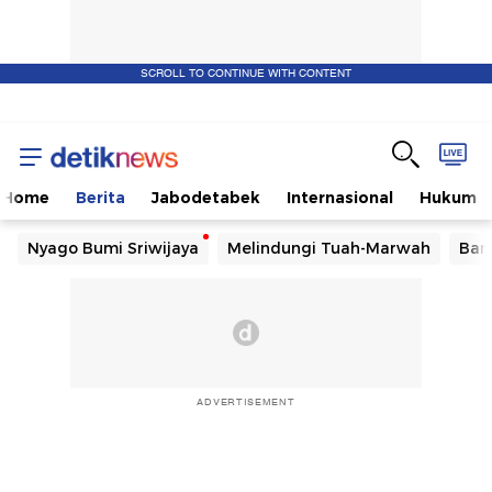
SCROLL TO CONTINUE WITH CONTENT
Home
Berita
Jabodetabek
Internasional
Hukum
Nyago Bumi Sriwijaya
Melindungi Tuah-Marwah
Ban
ADVERTISEMENT