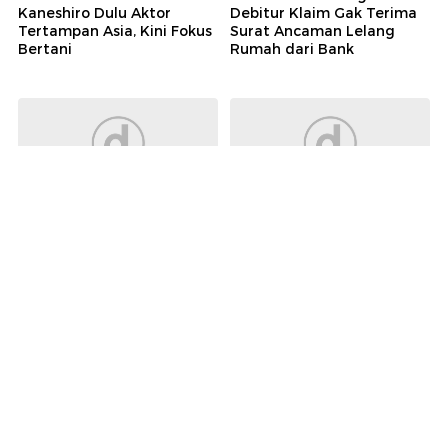
Kaneshiro Dulu Aktor
Debitur Klaim Gak Terima
Tertampan Asia, Kini Fokus
Surat Ancaman Lelang
Bertani
Rumah dari Bank
Wolipop
Wolipop
Potret Wulan Guritno
Viral Alumni SMA Bogor
Pamer Dewy Skin,
Pamer Pindah ke AS Demi
Bandingkan Dengan Wajah
Kejar Mimpi, Faktanya
Aslinya Dulu
Ternyata
Berita detikcom Lainnya