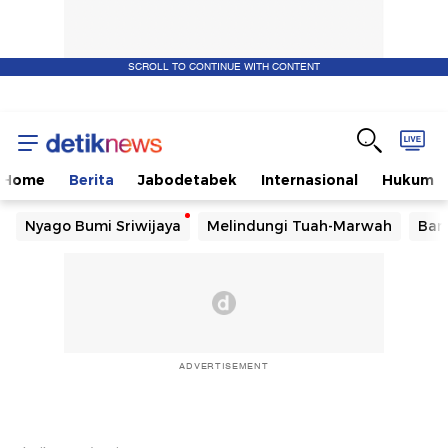
SCROLL TO CONTINUE WITH CONTENT
Home
Berita
Jabodetabek
Internasional
Hukum
Nyago Bumi Sriwijaya
Melindungi Tuah-Marwah
Ban
ADVERTISEMENT