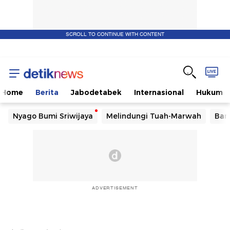
SCROLL TO CONTINUE WITH CONTENT
Home
Berita
Jabodetabek
Internasional
Hukum
Nyago Bumi Sriwijaya
Melindungi Tuah-Marwah
Ban
ADVERTISEMENT