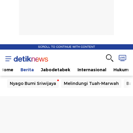
SCROLL TO CONTINUE WITH CONTENT
Home
Berita
Jabodetabek
Internasional
Hukum
Nyago Bumi Sriwijaya
Melindungi Tuah-Marwah
Ba