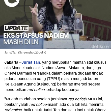
Jurist Tan (Screenshot/20detik)
Jakarta
Jurist Tan
-
, yang merupakan mantan staf khusus
eks Mendikbudristek Nadiem Anwar Makarim, dan juga
Cheryl Darmadi tersangka dalam perkara dugaan tindak
pidana pencucian uang (TPPU) masih menjadi buron.
Kejaksaan Agung (Kejagung) berharap Interpol segera
menerbitkan
red notice
terhadap keduanya.
"Mudah-mudahan setelah (terbitnya
red notice
) MRC ini,
berikutnyalah
red notice
-masih ada dua loh kita meminta
red notice
, baik untuk Jurist Tan dan satu lagi untuk Cheryl