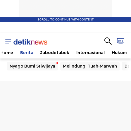
SCROLL TO CONTINUE WITH CONTENT
Home
Berita
Jabodetabek
Internasional
Hukum
Nyago Bumi Sriwijaya
Melindungi Tuah-Marwah
Ba