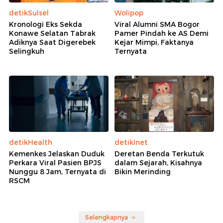
detikSulsel
Wolipop
Kronologi Eks Sekda
Viral Alumni SMA Bogor
Konawe Selatan Tabrak
Pamer Pindah ke AS Demi
Adiknya Saat Digerebek
Kejar Mimpi, Faktanya
Selingkuh
Ternyata
detikHealth
detikInet
Kemenkes Jelaskan Duduk
Deretan Benda Terkutuk
Perkara Viral Pasien BPJS
dalam Sejarah, Kisahnya
Nunggu 8 Jam, Ternyata di
Bikin Merinding
RSCM
Selengkapnya