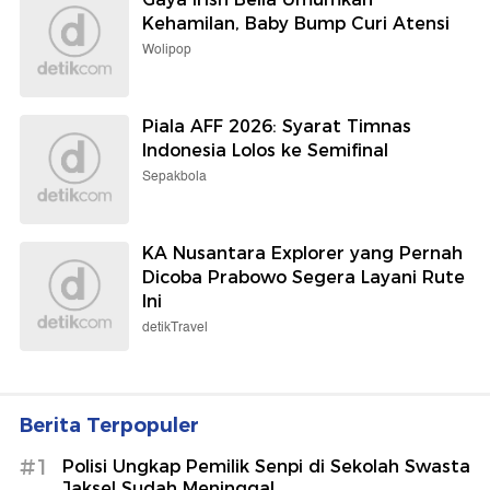
Kehamilan, Baby Bump Curi Atensi
Wolipop
Piala AFF 2026: Syarat Timnas
Indonesia Lolos ke Semifinal
Sepakbola
KA Nusantara Explorer yang Pernah
Dicoba Prabowo Segera Layani Rute
Ini
detikTravel
Berita Terpopuler
#1
Polisi Ungkap Pemilik Senpi di Sekolah Swasta
Jaksel Sudah Meninggal