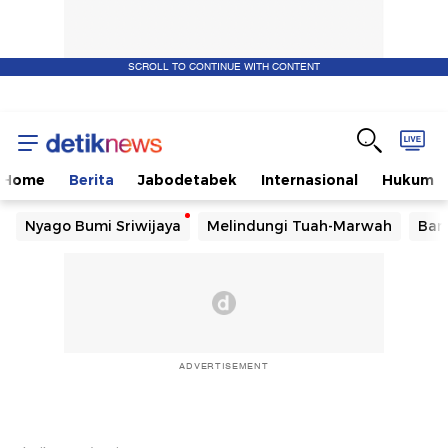
SCROLL TO CONTINUE WITH CONTENT
Home
Berita
Jabodetabek
Internasional
Hukum
Nyago Bumi Sriwijaya
Melindungi Tuah-Marwah
Ban
ADVERTISEMENT