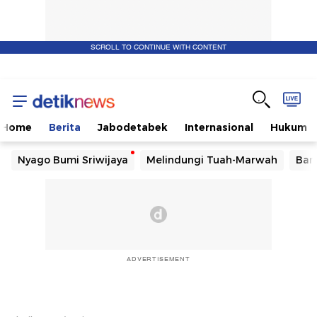
SCROLL TO CONTINUE WITH CONTENT
Home
Berita
Jabodetabek
Internasional
Hukum
Nyago Bumi Sriwijaya
Melindungi Tuah-Marwah
Ban
ADVERTISEMENT