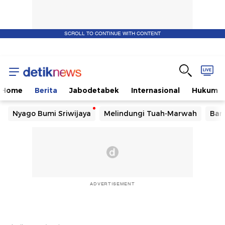
SCROLL TO CONTINUE WITH CONTENT
Home
Berita
Jabodetabek
Internasional
Hukum
Nyago Bumi Sriwijaya
Melindungi Tuah-Marwah
Ban
ADVERTISEMENT