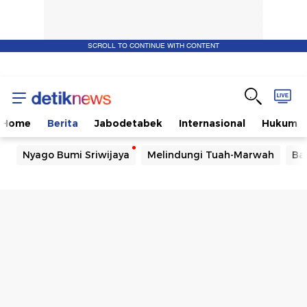
SCROLL TO CONTINUE WITH CONTENT
Home
Berita
Jabodetabek
Internasional
Hukum
Nyago Bumi Sriwijaya
Melindungi Tuah-Marwah
Ba