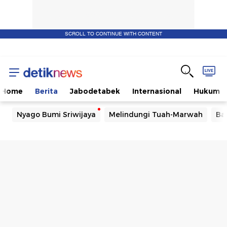
SCROLL TO CONTINUE WITH CONTENT
Home
Berita
Jabodetabek
Internasional
Hukum
Nyago Bumi Sriwijaya
Melindungi Tuah-Marwah
Ba