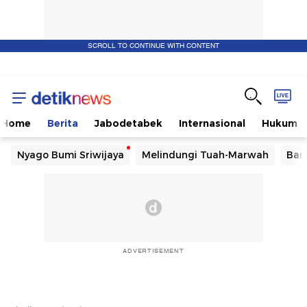
SCROLL TO CONTINUE WITH CONTENT
Home
Berita
Jabodetabek
Internasional
Hukum
Nyago Bumi Sriwijaya
Melindungi Tuah-Marwah
Ban
ADVERTISEMENT