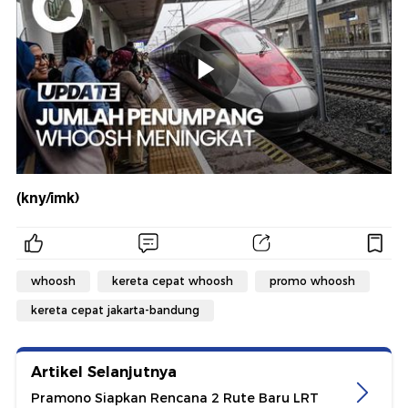
(kny/imk)
whoosh
kereta cepat whoosh
promo whoosh
kereta cepat jakarta-bandung
Artikel Selanjutnya
Pramono Siapkan Rencana 2 Rute Baru LRT