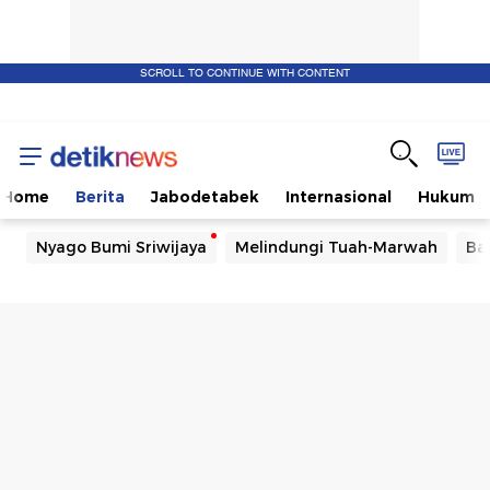
SCROLL TO CONTINUE WITH CONTENT
Home
Berita
Jabodetabek
Internasional
Hukum
Nyago Bumi Sriwijaya
Melindungi Tuah-Marwah
Ba