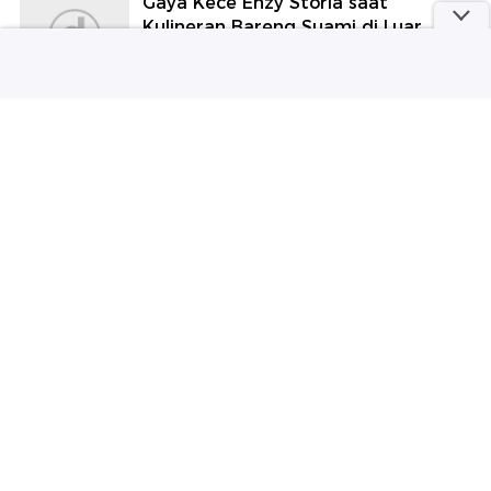
Gaya Kece Enzy Storia saat
Kulineran Bareng Suami di Luar
Negeri
detikFood
Jumlah Penerima MBG Berpotensi
Turun 6 Juta
detikFinance
Bukan Sekadar Adu Rotan, Ojung
Jadi Simbol Persaudaraan Suku
Tengger
detikTravel
Beredar Info Iran dan Proksinya
Siap-siap Serang Arab Saudi!
detikNews