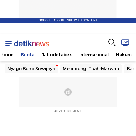
SCROLL TO CONTINUE WITH CONTENT
Home
Berita
Jabodetabek
Internasional
Hukum
Nyago Bumi Sriwijaya
Melindungi Tuah-Marwah
Ban
ADVERTISEMENT