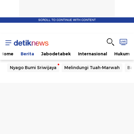
SCROLL TO CONTINUE WITH CONTENT
Home
Berita
Jabodetabek
Internasional
Hukum
Nyago Bumi Sriwijaya
Melindungi Tuah-Marwah
Ba