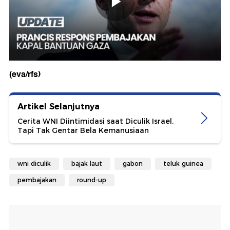
(eva/rfs)
Artikel Selanjutnya
Cerita WNI Diintimidasi saat Diculik Israel,
Tapi Tak Gentar Bela Kemanusiaan
wni diculik
bajak laut
gabon
teluk guinea
pembajakan
round-up