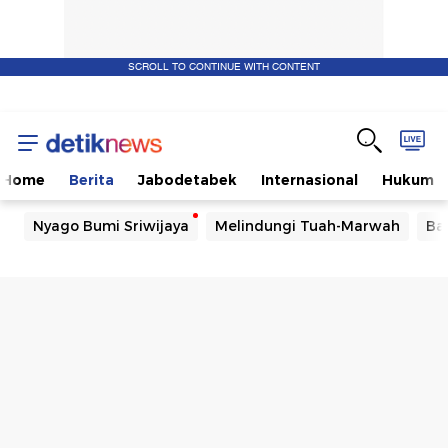
SCROLL TO CONTINUE WITH CONTENT
Home
Berita
Jabodetabek
Internasional
Hukum
Nyago Bumi Sriwijaya
Melindungi Tuah-Marwah
Ba