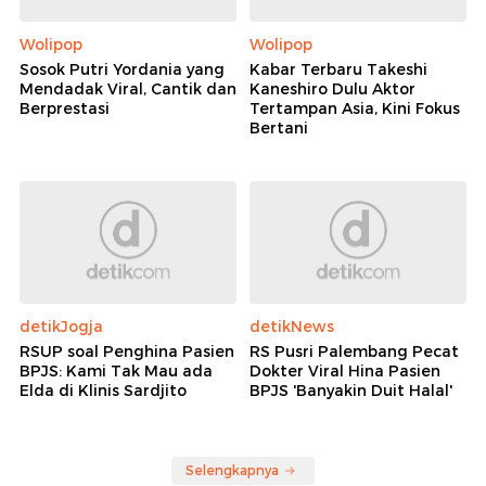
Wolipop
Wolipop
Sosok Putri Yordania yang
Kabar Terbaru Takeshi
Mendadak Viral, Cantik dan
Kaneshiro Dulu Aktor
Berprestasi
Tertampan Asia, Kini Fokus
Bertani
detikJogja
detikNews
RSUP soal Penghina Pasien
RS Pusri Palembang Pecat
BPJS: Kami Tak Mau ada
Dokter Viral Hina Pasien
Elda di Klinis Sardjito
BPJS 'Banyakin Duit Halal'
Selengkapnya