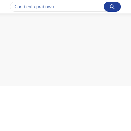
Cancel
Yang sedang ramai dicari
#1
gempa hari ini
#2
gempa
#3
prabowo
#4
iran
#5
demo
Promoted
Terakhir yang dicari
Loading...