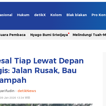
asional
Hukum
detikX
Kolom
Blak blakan
Pro Kon
Suara Pembaca
Nyago Bumi Sriwijaya
Melindungi Tuah-
sal Tiap Lewat Depan
is: Jalan Rusak, Bau
ampah
yarifudin -
detikNews
 09 Jan 2026 13:34 WIB