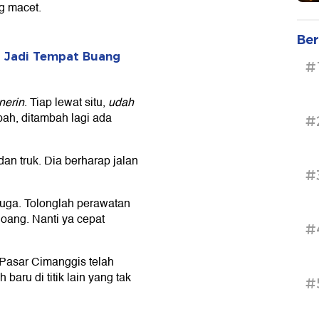
ng macet.
Ber
a Jadi Tempat Buang
#
nerin
. Tiap lewat situ,
udah
ah, ditambah lagi ada
#
dan truk. Dia berharap jalan
#
juga. Tolonglah perawatan
doang. Nanti ya cepat
#
Pasar Cimanggis telah
ru di titik lain yang tak
#