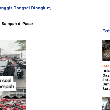
nggis Tangsel Diangkut,
n Sampah di Pasar
Fo
Foto
Duk
Gaz
Sat
Dim
Ber