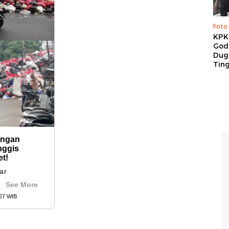
Foto
KPK 
God
Duga
Tin