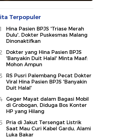
ita Terpopuler
1
Hina Pasien BPJS 'Triase Merah
Dulu', Dokter Puskesmas Malang
Dinonaktifkan
2
Dokter yang Hina Pasien BPJS
'Banyakin Duit Halal' Minta Maaf:
Mohon Ampun
3
RS Pusri Palembang Pecat Dokter
Viral Hina Pasien BPJS 'Banyakin
Duit Halal'
4
Geger Mayat dalam Bagasi Mobil
di Grobogan, Diduga Bos Konter
HP yang Hilang
5
Pria di Jakut Tersengat Listrik
Saat Mau Curi Kabel Gardu, Alami
Luka Bakar