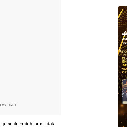
Aj
be
Usu
H CONTENT
jalan itu sudah lama tidak