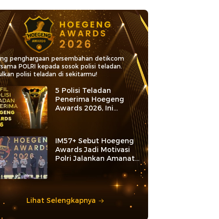
ang penghargaan persembahan detikcom
rsama POLRI kepada sosok polisi teladan.
lkan polisi teladan di sekitarmu!
5 Polisi Teladan
Penerima Hoegeng
Awards 2026, Ini
Kategori dan Kiprahnya
IM57+ Sebut Hoegeng
Awards Jadi Motivasi
Polri Jalankan Amanat
Konstitusi
Lihat Selengkapnya