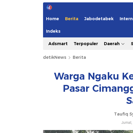
Home
Berita
Jabodetabek
Intern
Indeks
Adsmart
Terpopuler
Daerah
detikNews
Berita
Warga Ngaku Ke
Pasar Cimangg
S
Taufiq S
Jumat,