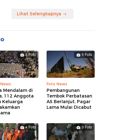
Lihat Selengkapnya
to
5 Foto
5 Foto
 News
Foto News
a Mendalam di
Pembangunan
a, 112 Anggota
Tembok Perbatasan
u Keluarga
AS Berlanjut, Pagar
akamkan
Lama Mulai Dicabut
sama
4 Foto
3 Foto