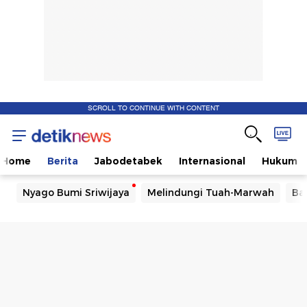
SCROLL TO CONTINUE WITH CONTENT
Home
Berita
Jabodetabek
Internasional
Hukum
Nyago Bumi Sriwijaya
Melindungi Tuah-Marwah
Ba