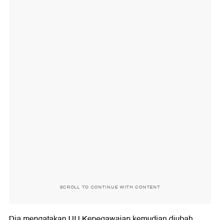
SCROLL TO CONTINUE WITH CONTENT
Dia mengatakan UU Kepegawaian kemudian diubah