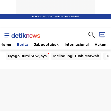
SCROLL TO CONTINUE WITH CONTENT
Home
Berita
Jabodetabek
Internasional
Hukum
Nyago Bumi Sriwijaya
Melindungi Tuah-Marwah
Ba