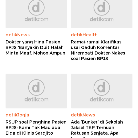
detikNews
detikHealth
Dokter yang Hina Pasien
Ramai-ramai Klarifikasi
BPJS 'Banyakin Duit Halal'
usai Gaduh Komentar
Minta Maaf: Mohon Ampun
Nirempati Dokter-Nakes
soal Pasien BPJS
detikJogja
detikNews
RSUP soal Penghina Pasien
Ada 'Bunker' di Sekolah
BPJS: Kami Tak Mau ada
Jaksel TKP Temuan
Elda di Klinis Sardjito
Ratusan Senjata, Apa