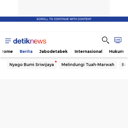
SCROLL TO CONTINUE WITH CONTENT
Home
Berita
Jabodetabek
Internasional
Hukum
Nyago Bumi Sriwijaya
Melindungi Tuah-Marwah
Ba