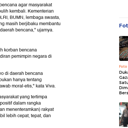
 bencana agar masyarakat
pulih kembali. Kementerian
POLRI, BUMN, lembaga swasta,
ng masih berjibaku membantu
Fo
i daerah bencana," ujarnya.
gah korban bencana
diran pemimpin negara di
Foto
Duk
wo di daerah bencana
Gaz
bukan hanya tentang
Sat
awab moral-etis," kata Viva.
Dim
Ber
asyarakat yang tertimpa
ositif dalam rangka
an menenteramkan) rakyat
l lebih cepat, tepat, dan