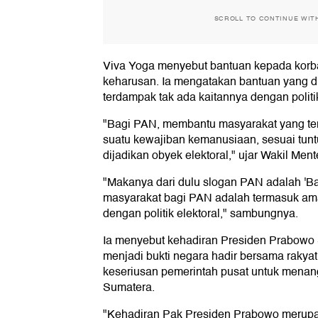
SCROLL TO CONTINUE WIT
Viva Yoga menyebut bantuan kepada kor
keharusan. Ia mengatakan bantuan yang d
terdampak tak ada kaitannya dengan politik
"Bagi PAN, membantu masyarakat yang ter
suatu kewajiban kemanusiaan, sesuai tun
dijadikan obyek elektoral," ujar Wakil Mente
"Makanya dari dulu slogan PAN adalah 'B
masyarakat bagi PAN adalah termasuk amal
dengan politik elektoral," sambungnya.
Ia menyebut kehadiran Presiden Prabowo 
menjadi bukti negara hadir bersama rakyat.
keseriusan pemerintah pusat untuk menan
Sumatera.
"Kehadiran Pak Presiden Prabowo merupak