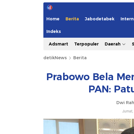
Home
Berita
Jabodetabek
Intern
Indeks
Adsmart
Terpopuler
Daerah
detikNews
Berita
Prabowo Bela Men
PAN: Pat
Dwi Ra
Jumat,