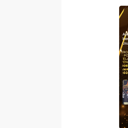
Aj
be
Usu