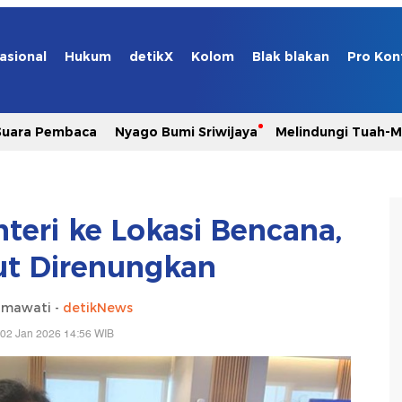
asional
Hukum
detikX
Kolom
Blak blakan
Pro Kon
Suara Pembaca
Nyago Bumi Sriwijaya
Melindungi Tuah-
teri ke Lokasi Bencana,
ut Direnungkan
hmawati -
detikNews
 02 Jan 2026 14:56 WIB