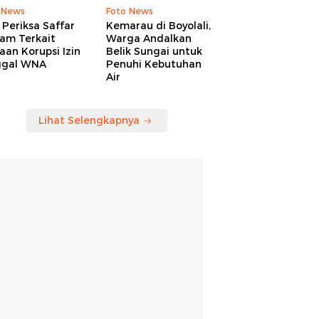
 News
Foto News
Periksa Saffar
Kemarau di Boyolali,
am Terkait
Warga Andalkan
an Korupsi Izin
Belik Sungai untuk
ggal WNA
Penuhi Kebutuhan
Air
Lihat Selengkapnya