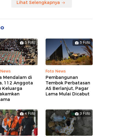
Lihat Selengkapnya
to
5 Foto
5 Foto
 News
Foto News
a Mendalam di
Pembangunan
a, 112 Anggota
Tembok Perbatasan
u Keluarga
AS Berlanjut, Pagar
akamkan
Lama Mulai Dicabut
sama
4 Foto
3 Foto