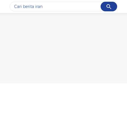
Cancel
Yang sedang ramai dicari
#1
data live draw sgp
#2
gempa hari ini
#3
prabowo
#4
iran
#5
demo
Promoted
Terakhir yang dicari
Loading...