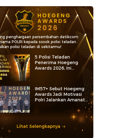
ang penghargaan persembahan detikcom
rsama POLRI kepada sosok polisi teladan.
lkan polisi teladan di sekitarmu!
5 Polisi Teladan
Penerima Hoegeng
Awards 2026, Ini
Kategori dan Kiprahnya
IM57+ Sebut Hoegeng
Awards Jadi Motivasi
Polri Jalankan Amanat
Konstitusi
Lihat Selengkapnya