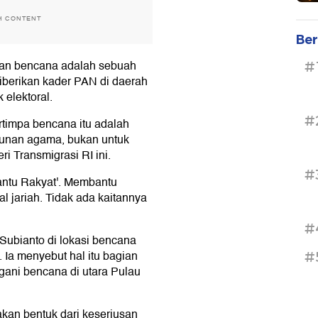
H CONTENT
Ber
ban bencana adalah sebuah
#
iberikan kader PAN di daerah
 elektoral.
#
timpa bencana itu adalah
tunan agama, bukan untuk
ri Transmigrasi RI ini.
#
antu Rakyat'. Membantu
 jariah. Tidak ada kaitannya
#
Subianto di lokasi bencana
 Ia menyebut hal itu bagian
#
gani bencana di utara Pulau
an bentuk dari keseriusan