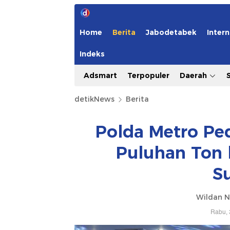
Home
Berita
Jabodetabek
Intern
Indeks
Adsmart
Terpopuler
Daerah
detikNews
Berita
Polda Metro Pe
Puluhan Ton 
S
Wildan N
Rabu, 