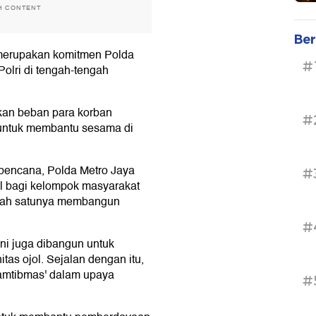
H CONTENT
Ber
 merupakan komitmen Polda
#
olri di tengah-tengah
kan beban para korban
#
 untuk membantu sesama di
bencana, Polda Metro Jaya
#
l bagi kelompok masyarakat
alah satunya membangun
#
ini juga dibangun untuk
as ojol. Sejalan dengan itu,
amtibmas' dalam upaya
#