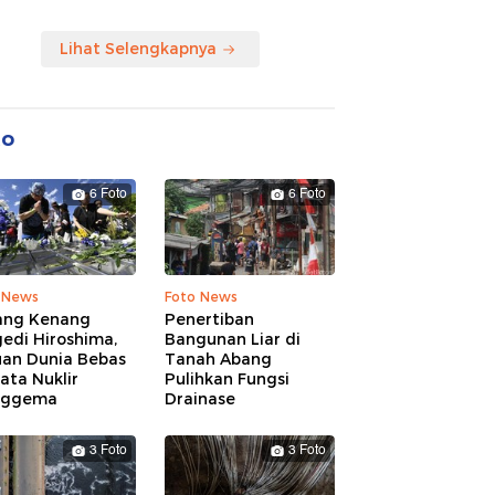
Lihat Selengkapnya
to
6 Foto
6 Foto
 News
Foto News
ang Kenang
Penertiban
edi Hiroshima,
Bangunan Liar di
uan Dunia Bebas
Tanah Abang
ata Nuklir
Pulihkan Fungsi
nggema
Drainase
3 Foto
3 Foto