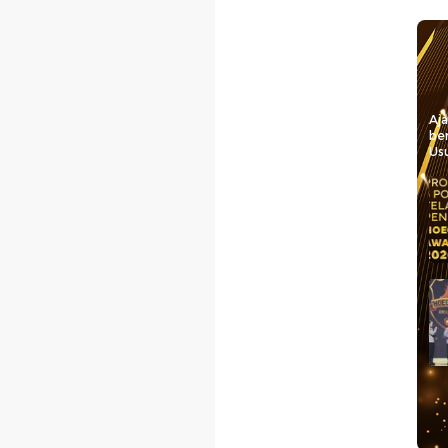
Aj
be
Usu