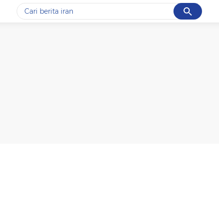
Cancel
Yang sedang ramai dicari
#1
gempa hari ini
#2
gempa
#3
prabowo
#4
iran
#5
demo
Promoted
Terakhir yang dicari
Loading...