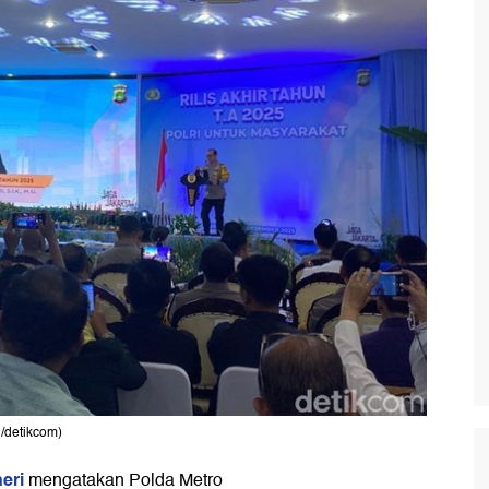
N/detikcom)
heri
mengatakan Polda Metro