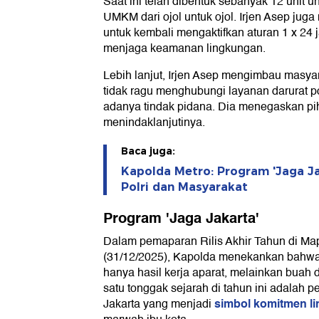
Saat ini telah dibentuk sebanyak 12 uni
UMKM dari ojol untuk ojol. Irjen Asep jug
untuk kembali mengaktifkan aturan 1 x 24 
menjaga keamanan lingkungan.
Lebih lanjut, Irjen Asep mengimbau masya
tidak ragu menghubungi layanan darurat po
adanya tindak pidana. Dia menegaskan pih
menindaklanjutinya.
Baca juga:
Kapolda Metro: Program 'Jaga Ja
Polri dan Masyarakat
Program 'Jaga Jakarta'
Dalam pemaparan Rilis Akhir Tahun di Ma
(31/12/2025), Kapolda menekankan bahwa s
hanya hasil kerja aparat, melainkan buah
satu tonggak sejarah di tahun ini adalah
simbol komitmen lin
Jakarta yang menjadi