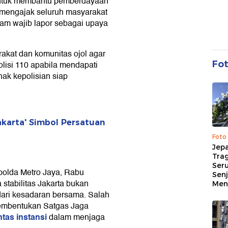
t untuk membantu pemberdayaan
a mengajak seluruh masyarakat
jam wajib lapor sebagai upaya
rakat dan komunitas ojol agar
Fo
lisi 110 apabila mendapati
ak kepolisian siap
karta' Simbol Persatuan
Foto
Jep
Trag
Ser
polda Metro Jaya, Rabu
Senj
tabilitas Jakarta bukan
Me
 dari kesadaran bersama. Salah
 pembentukan Satgas Jaga
tas instansi
dalam menjaga