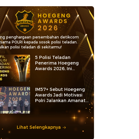
ang penghargaan persembahan detikcom
rsama POLRI kepada sosok polisi teladan.
lkan polisi teladan di sekitarmu!
5 Polisi Teladan
Penerima Hoegeng
Awards 2026, Ini
Kategori dan Kiprahnya
IM57+ Sebut Hoegeng
Awards Jadi Motivasi
Polri Jalankan Amanat
Konstitusi
Lihat Selengkapnya