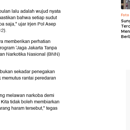
bulan lalu adalah wujud nyata
Foto
emastikan bahwa setiap sudut
Sung
 saja," ujar Irjen Pol Asep
Terc
12).
Men
Ber
ya memberikan perhatian
rogram 'Jaga Jakarta Tanpa
dan Narkotika Nasional (BNN)
 bukan sekadar penegakan
 memutus rantai peredaran
rang melawan narkoba demi
Kita tidak boleh membiarkan
rang haram tersebut," tegas