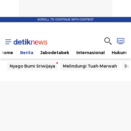
SCROLL TO CONTINUE WITH CONTENT
Home
Berita
Jabodetabek
Internasional
Hukum
Nyago Bumi Sriwijaya
Melindungi Tuah-Marwah
Ba