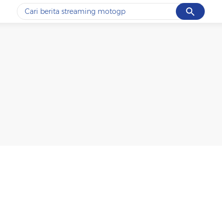
Cancel
Yang sedang ramai dicari
#1
ketik
#2
bromo
#3
streaming motogp
#4
prabowo
#5
data live draw sgp
Promoted
Terakhir yang dicari
Loading...