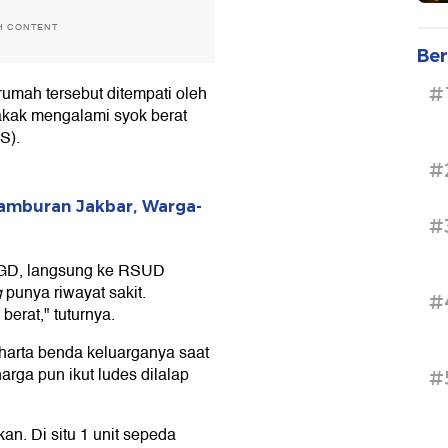
H CONTENT
Ber
rumah tersebut ditempati oleh
#
kakak mengalami syok berat
S).
#
tamburan Jakbar, Warga-
#
 IGD, langsung ke RSUD
g
punya riwayat sakit.
#
erat," tuturnya.
arta benda keluarganya saat
arga pun ikut ludes dilalap
#
an. Di situ 1 unit sepeda