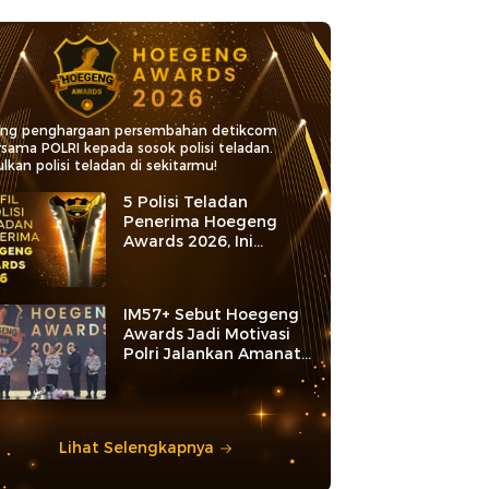
ang penghargaan persembahan detikcom
rsama POLRI kepada sosok polisi teladan.
lkan polisi teladan di sekitarmu!
5 Polisi Teladan
Penerima Hoegeng
Awards 2026, Ini
Kategori dan Kiprahnya
IM57+ Sebut Hoegeng
Awards Jadi Motivasi
Polri Jalankan Amanat
Konstitusi
Lihat Selengkapnya