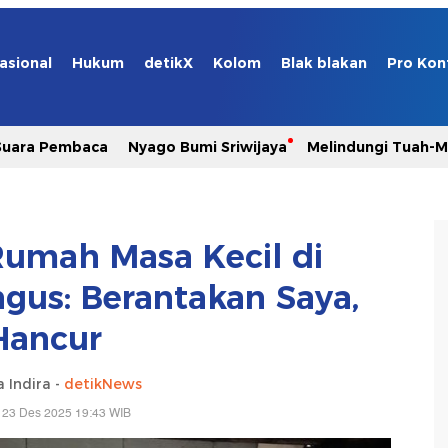
asional
Hukum
detikX
Kolom
Blak blakan
Pro Kon
Suara Pembaca
Nyago Bumi Sriwijaya
Melindungi Tuah-
umah Masa Kecil di
us: Berantakan Saya,
Hancur
 Indira -
detikNews
 23 Des 2025 19:43 WIB