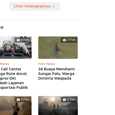
Lihat Selengkapnya
to
5 Foto
3 Foto
 News
Foto News
 Call Center
36 Buaya Mendiami
ga Rute Ancol,
Sungai Palu, Warga
prov DKI
Diminta Waspada
bah Layanan
sportasi Publik
5 Foto
3 Foto