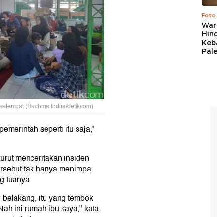
Foto
War
Hind
Keb
Pal
setempat (Rachma Indira/detikcom)
merintah seperti itu saja,"
urut menceritakan insiden
ersebut tak hanya menimpa
g tuanya.
g belakang, itu yang tembok
Nah ini rumah ibu saya," kata