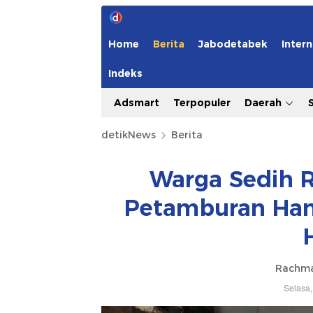
Home
Berita
Jabodetabek
Intern
Indeks
Adsmart
Terpopuler
Daerah
detikNews
Berita
Warga Sedih R
Petamburan Hang
Rachma
Selasa,