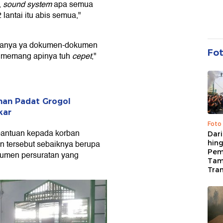
,
sound system
apa semua
 lantai itu abis semua,"
, hanya ya dokumen-dokumen
Fo
a memang apinya tuh
cepet
,"
an Padat Grogol
kar
Foto
bantuan kepada korban
Dari
n tersebut sebaiknya berupa
hing
Pem
umen persuratan yang
Tam
Tran