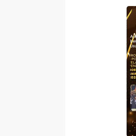
Aj
be
Usu