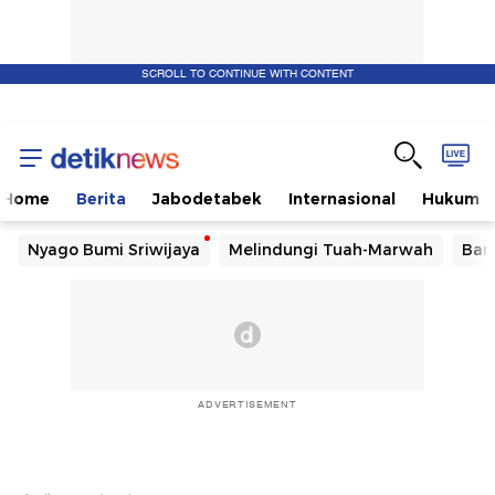
SCROLL TO CONTINUE WITH CONTENT
Home
Berita
Jabodetabek
Internasional
Hukum
Nyago Bumi Sriwijaya
Melindungi Tuah-Marwah
Ban
ADVERTISEMENT