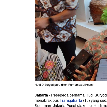
Hudi D Suryodipuro (Heri Purnomo/detikcom)
Jakarta
-
Pesepeda bernama Hudi Suryodip
Transjakarta
menabrak bus
(TJ) yang seda
Sudirman, Jakarta Pusat (Jakpus). Hudi m