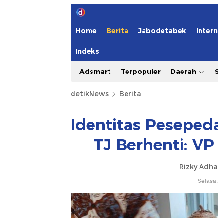
Home
Berita
Jabodetabek
Intern
Indeks
Adsmart
Terpopuler
Daerah
detikNews
Berita
Identitas Peseped
TJ Berhenti: VP
Rizky Adh
Selasa,