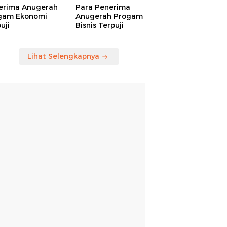
erima Anugerah
Para Penerima
gam Ekonomi
Anugerah Progam
uji
Bisnis Terpuji
Lihat Selengkapnya