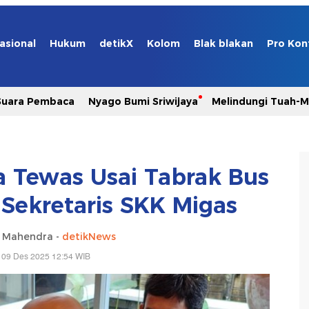
asional
Hukum
detikX
Kolom
Blak blakan
Pro Kon
Suara Pembaca
Nyago Bumi Sriwijaya
Melindungi Tuah-
a Tewas Usai Tabrak Bus
 Sekretaris SKK Migas
a Mahendra -
detikNews
 09 Des 2025 12:54 WIB