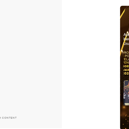
Aj
be
Usu
H CONTENT