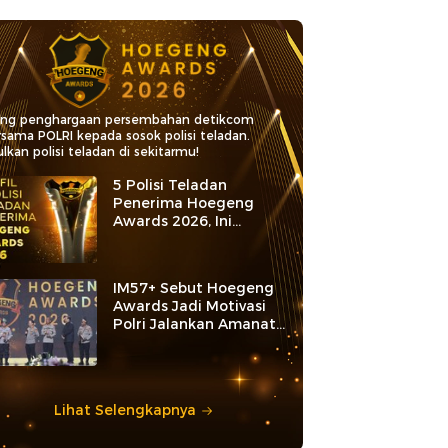
ang penghargaan persembahan detikcom
rsama POLRI kepada sosok polisi teladan.
lkan polisi teladan di sekitarmu!
5 Polisi Teladan
Penerima Hoegeng
Awards 2026, Ini
Kategori dan Kiprahnya
IM57+ Sebut Hoegeng
Awards Jadi Motivasi
Polri Jalankan Amanat
Konstitusi
Lihat Selengkapnya