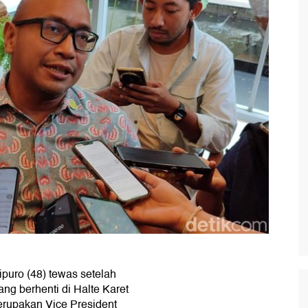
uro (48) tewas setelah
ng berhenti di Halte Karet
erupakan Vice President