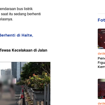
ndaraan bus listrik
aat itu sedang berhenti
elasnya.
Fo
erhenti di Halte,
Tewas Kecelakaan di Jalan
deti
Pen
Figu
Kem
deti