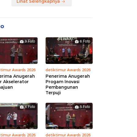
Lihat Selengkapnya
to
9 Foto
6 Foto
ktimur Awards 2026
detiktimur Awards 2026
erima Anugerah
Penerima Anugerah
r Akselerator
Progam Inovasi
ajuan
Pembangunan
Terpuji
4 Foto
5 Foto
ktimur Awards 2026
detiktimur Awards 2026