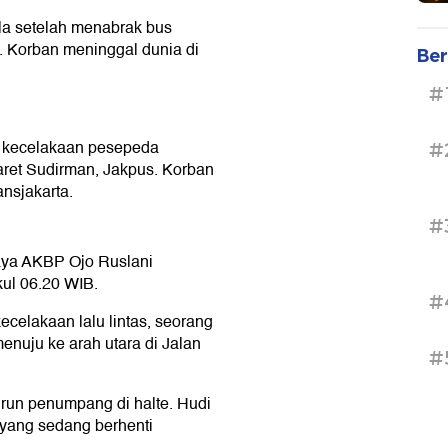
la setelah menabrak bus
e. Korban meninggal dunia di
Ber
#
i kecelakaan pesepeda
#
aret Sudirman, Jakpus. Korban
nsjakarta.
#
aya AKBP Ojo Ruslani
kul 06.20 WIB.
#
ecelakaan lalu lintas, seorang
enuju ke arah utara di Jalan
#
urun penumpang di halte. Hudi
yang sedang berhenti