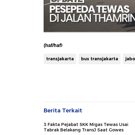
(haf/haf)
transjakarta
bus transjakarta
jab
Berita Terkait
3 Fakta Pejabat SKK Migas Tewas Usai
Tabrak Belakang TransJ Saat Gowes