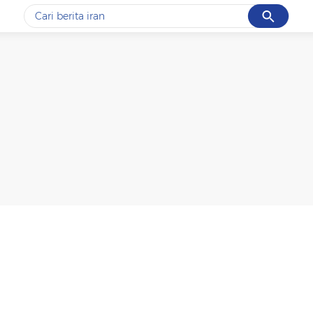
Cancel
Yang sedang ramai dicari
#1
data live draw sgp
#2
piala presiden 2026
#3
prabowo
#4
iran
#5
gempa hari ini
Promoted
Terakhir yang dicari
Loading...