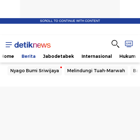
SCROLL TO CONTINUE WITH CONTENT
Home
Berita
Jabodetabek
Internasional
Hukum
Nyago Bumi Sriwijaya
Melindungi Tuah-Marwah
Ba