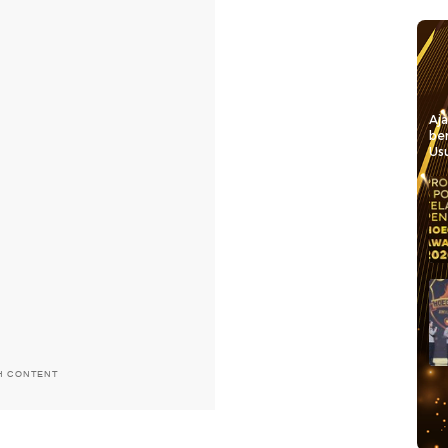
Aj
be
Usu
H CONTENT