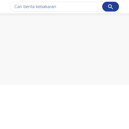
Cancel
Yang sedang ramai dicari
#1
data live draw sgp
#2
k-talk
#3
kebakaran
#4
prabowo
#5
gempa hari ini
Promoted
Terakhir yang dicari
Loading...