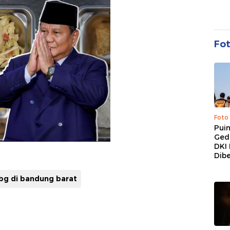
Fo
Foto
Pui
Ged
DKI 
Dibe
bg di bandung barat