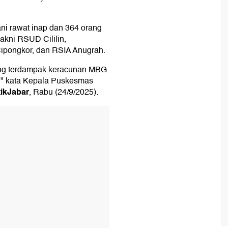
ani rawat inap dan 364 orang
yakni RSUD Cililin,
pongkor, dan RSIA Anugrah.
rang terdampak keracunan MBG.
p," kata Kepala Puskesmas
tikJabar
, Rabu (24/9/2025).