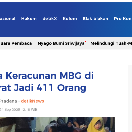
asional
Hukum
detikX
Kolom
Blak blakan
Pro Kon
Suara Pembaca
Nyago Bumi Sriwijaya
Melindungi Tuah-
a Keracunan MBG di
at Jadi 411 Orang
Pradana -
detikNews
24 Sep 2025 12:18 WIB