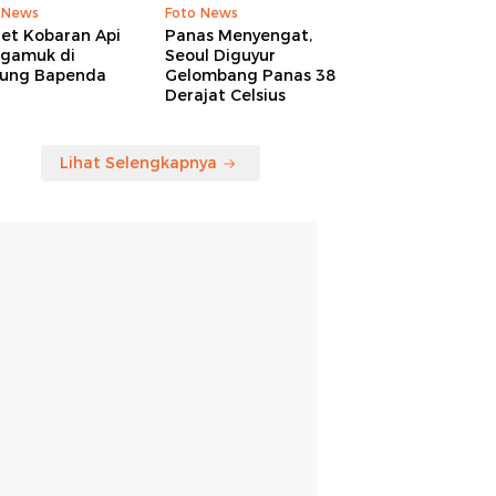
 News
Foto News
ret Kobaran Api
Panas Menyengat,
gamuk di
Seoul Diguyur
ung Bapenda
Gelombang Panas 38
Derajat Celsius
Lihat Selengkapnya