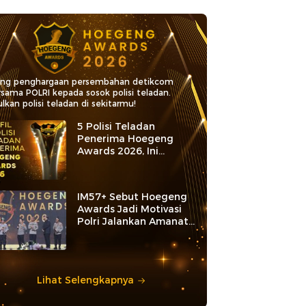
ang penghargaan persembahan detikcom
rsama POLRI kepada sosok polisi teladan.
lkan polisi teladan di sekitarmu!
5 Polisi Teladan
Penerima Hoegeng
Awards 2026, Ini
Kategori dan Kiprahnya
IM57+ Sebut Hoegeng
Awards Jadi Motivasi
Polri Jalankan Amanat
Konstitusi
Lihat Selengkapnya