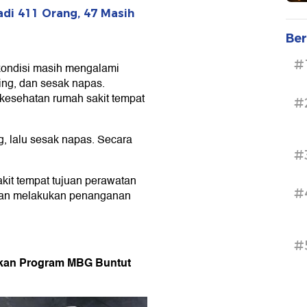
di 411 Orang, 47 Masih
Ber
#
kondisi masih mengalami
sing, dan sesak napas.
kesehatan rumah sakit tempat
#
g, lalu sesak napas. Secara
#
it tempat tujuan perawatan
#
 dan melakukan penanganan
#
ikan Program MBG Buntut