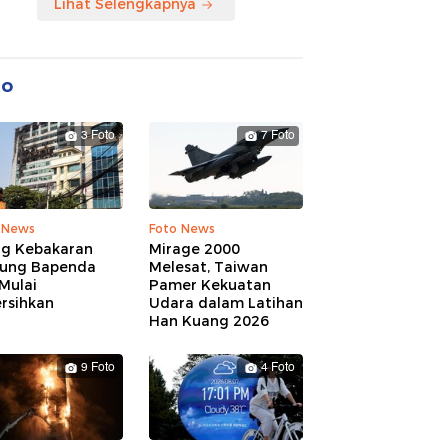
Lihat Selengkapnya
to
3 Foto
7 Foto
 News
Foto News
ng Kebakaran
Mirage 2000
ung Bapenda
Melesat, Taiwan
Mulai
Pamer Kekuatan
rsihkan
Udara dalam Latihan
Han Kuang 2026
9 Foto
4 Foto