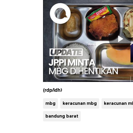
(rdp/idh)
mbg
keracunan mbg
keracunan m
bandung barat