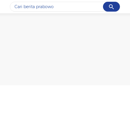
Cancel
Yang sedang ramai dicari
#1
data live draw sgp
#2
piala presiden 2026
#3
prabowo
#4
iran
#5
gempa hari ini
Promoted
Terakhir yang dicari
Loading...