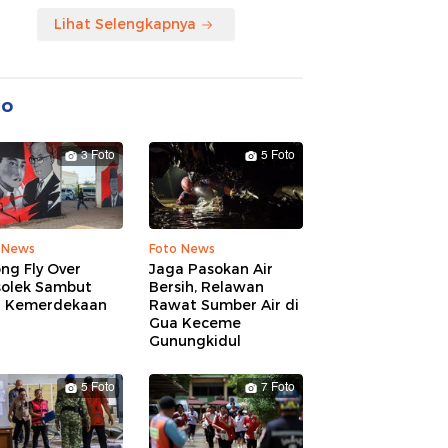
Lihat Selengkapnya
to
3 Foto
5 Foto
 News
Foto News
ng Fly Over
Jaga Pasokan Air
solek Sambut
Bersih, Relawan
 Kemerdekaan
Rawat Sumber Air di
Gua Keceme
Gunungkidul
5 Foto
7 Foto