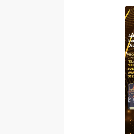
Aj
be
Usu