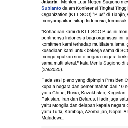
Jakarta
-
Menteri Luar Negeri Sugiono me
Subianto
dalam Konferensi Tingkat Tingg
Organization (KTT SCO) "Plus" di Tianjin,
menyampaikan sikap Indonesia, termasuk 
"Kehadiran kami di KTT SCO Plus ini mer
pentingnya Indonesia bagi organisasi ini
komitmen kami terhadap multilateralisme, 
kesediaan kami untuk bekerja sama di SCO
mengumpulkan suara negara-negara berk
sama multilateral," kata Menlu Sugiono dil
(2/9/2025).
Pada sesi pleno yang dipimpin Presiden Ch
kepala negara dan pemerintahan dari 10 
yaitu China, Rusia, Kazakhstan, Kirgistan, 
Pakistan, Iran dan Belarus. Hadir juga sa
yaitu Monglia dan delapan kepala negara 
yaitu Turki, Kamboja, Azerbaijan, Nepal, 
Maladewa.