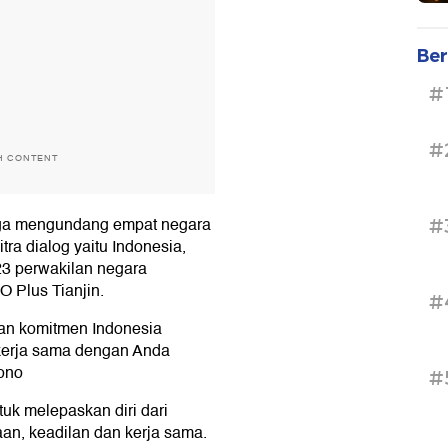
Ber
#
#
H CONTENT
uga mengundang empat negara
#
ra dialog yaitu Indonesia,
 23 perwakilan negara
 Plus Tianjin.
#
kan komitmen Indonesia
ekerja sama dengan Anda
iono
#
tuk melepaskan diri dari
an, keadilan dan kerja sama.