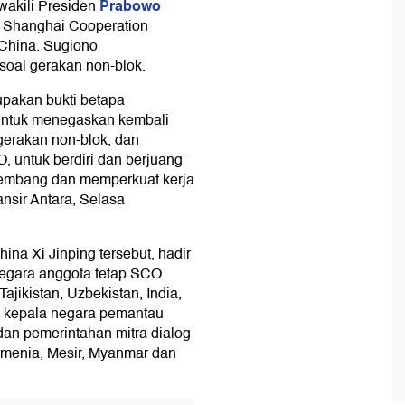
Prabowo
wakili Presiden
i Shanghai Cooperation
 China. Sugiono
soal gerakan non-blok.
upakan bukti betapa
, untuk menegaskan kembali
gerakan non-blok, dan
, untuk berdiri dan berjuang
embang dan memperkuat kerja
ansir Antara, Selasa
ina Xi Jinping tersebut, hadir
negara anggota tetap SCO
Tajikistan, Uzbekistan, India,
tu kepala negara pemantau
dan pemerintahan mitra dialog
Armenia, Mesir, Myanmar dan