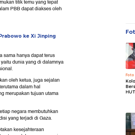
mukan titik temu yang tepat
lam PBB dapat diakses oleh
Fo
rabowo ke Xi Jinping
ja sama hanya dapat terus
yaitu dunia yang di dalamnya
ional.
Foto
an oleh ketua, juga sejalan
Kolo
erutama dalam hal
Ber
HUT
ang merupakan tujuan utama
setiap negara membutuhkan
si yang terjadi di Gaza.
ptakan kesejahteraan