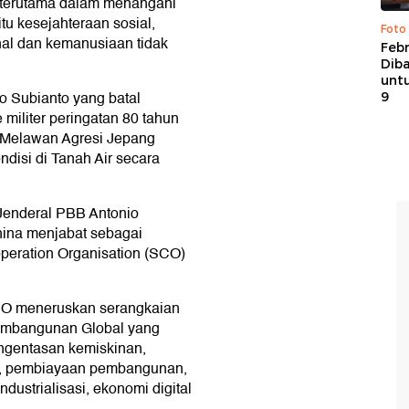
g terutama dalam menangani
itu kesejahteraan sosial,
Foto
al dan kemanusiaan tidak
Febr
Dib
untu
 Subianto yang batal
9
iliter peringatan 80 tahun
Melawan Agresi Jepang
isi di Tanah Air secara
Jenderal PBB Antonio
hina menjabat sebagai
operation Organisation (SCO)
CO meneruskan serangkaian
 Pembangunan Global yang
engentasan kemiskinan,
t, pembiayaan pembangunan,
dustrialisasi, ekonomi digital