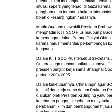
bersama. Hal ini menjadi semakin pentin
situasi seperti yang terjadi di Gaza karena 
penghormatan terhadap hukum internasion
boleh dikesampingkan," jelasnya.
Menlu Sugiono mewakili Presiden Prabowo
menghadiri KTT SCO Plus maupun parade m
kemenangan dalam Perang Rakyat China 
karena harus memantau perkembangan kond
langsung.
Dalam KTT SCO Plus tersebut Sekretaris 
Guterres juga menyampaikan sikapnya. C
presiden bergilir kerja sama Shanghai Co
periode 2024-2025.
Dalam keketuaannya, China ingin agar S
inisiatif dan kerja sama dalam Prakarsa
diajukan oleh Presiden Xi Jinping yaitu p
ketahanan pangan, kesehatan masyaraka
perubahan iklim dan pembangunan hijau, in