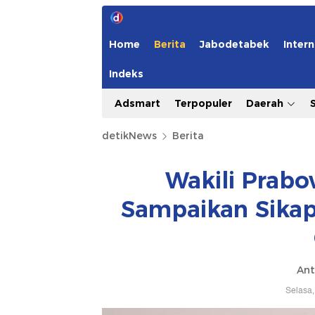
Home
Berita
Jabodetabek
Intern
Indeks
Adsmart
Terpopuler
Daerah
detikNews
Berita
Wakili Prabo
Sampaikan Sikap
Ant
Selasa,