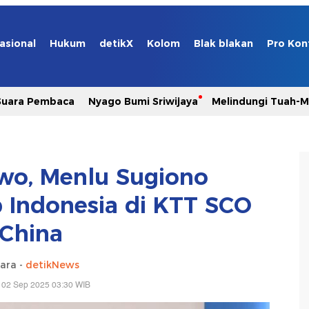
asional
Hukum
detikX
Kolom
Blak blakan
Pro Kon
Suara Pembaca
Nyago Bumi Sriwijaya
Melindungi Tuah-
wo, Menlu Sugiono
 Indonesia di KTT SCO
China
ara -
detikNews
 02 Sep 2025 03:30 WIB