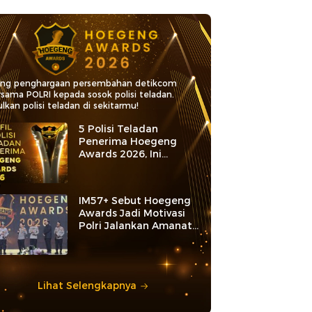
ang penghargaan persembahan detikcom
rsama POLRI kepada sosok polisi teladan.
lkan polisi teladan di sekitarmu!
5 Polisi Teladan
Penerima Hoegeng
Awards 2026, Ini
Kategori dan Kiprahnya
IM57+ Sebut Hoegeng
Awards Jadi Motivasi
Polri Jalankan Amanat
Konstitusi
Lihat Selengkapnya