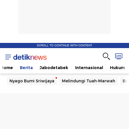
SCROLL TO CONTINUE WITH CONTENT
Home
Berita
Jabodetabek
Internasional
Hukum
Nyago Bumi Sriwijaya
Melindungi Tuah-Marwah
Ba