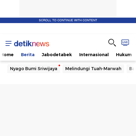
SCROLL TO CONTINUE WITH CONTENT
Home
Berita
Jabodetabek
Internasional
Hukum
Nyago Bumi Sriwijaya
Melindungi Tuah-Marwah
Ba