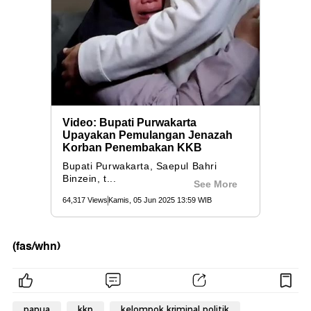
(fas/whn)
papua
kkp
kelompok kriminal politik