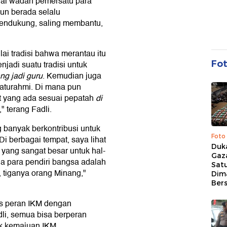
ai wadah pemersatu para
un berada selalu
 mendukung, saling membantu,
lai tradisi bahwa merantau itu
Fo
jadi suatu tradisi untuk
g jadi guru
. Kemudian juga
aturahmi. Di mana pun
at yang ada sesuai pepatah
di
," terang Fadli.
 banyak berkontribusi untuk
Foto
Di berbagai tempat, saya lihat
Duk
 yang sangat besar untuk hal-
Gaz
a para pendiri bangsa adalah
Sat
 tiganya orang Minang,"
Dim
Ber
s peran IKM dengan
li, semua bisa berperan
k kemajuan IKM.