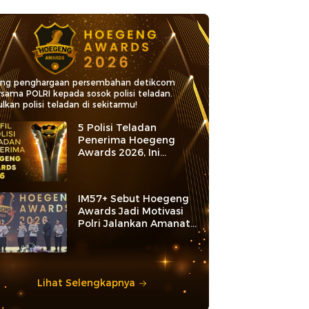
ang penghargaan persembahan detikcom
rsama POLRI kepada sosok polisi teladan.
lkan polisi teladan di sekitarmu!
5 Polisi Teladan
Penerima Hoegeng
Awards 2026, Ini
Kategori dan Kiprahnya
IM57+ Sebut Hoegeng
Awards Jadi Motivasi
Polri Jalankan Amanat
Konstitusi
Lihat Selengkapnya