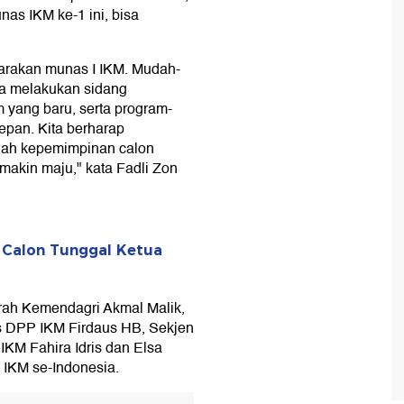
as IKM ke-1 ini, bisa
rakan munas I IKM. Mudah-
isa melakukan sidang
 yang baru, serta program-
epan. Kita berharap
awah kepemimpinan calon
makin maju," kata Fadli Zon
 Calon Tunggal Ketua
erah Kemendagri Akmal Malik,
rus DPP IKM Firdaus HB, Sekjen
KM Fahira Idris dan Elsa
 IKM se-Indonesia.