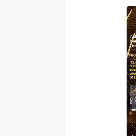
Aj
be
Usu