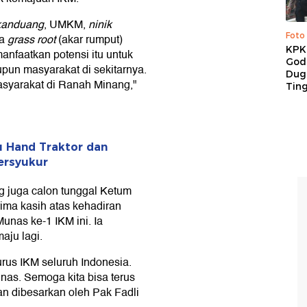
kanduang
, UMKM,
ninik
Foto
ya
grass root
(akar rumput)
KPK 
anfaatkan potensi itu untuk
God
pun masyarakat di sekitarnya.
Duga
asyarakat di Ranah Minang,"
Tin
 Hand Traktor dan
ersyukur
g juga calon tunggal Ketum
ma kasih atas kehadiran
unas ke-1 IKM ini. Ia
aju lagi.
rus IKM seluruh Indonesia.
nas. Semoga kita bisa terus
n dibesarkan oleh Pak Fadli