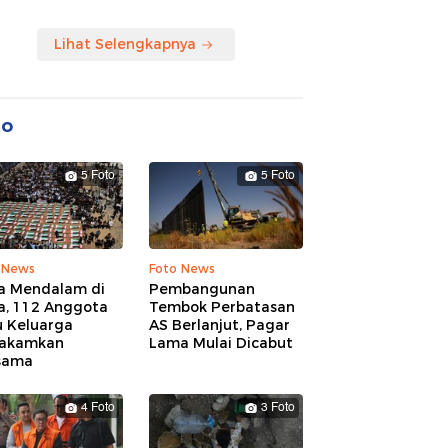
Lihat Selengkapnya
to
5 Foto
5 Foto
 News
Foto News
a Mendalam di
Pembangunan
a, 112 Anggota
Tembok Perbatasan
u Keluarga
AS Berlanjut, Pagar
akamkan
Lama Mulai Dicabut
sama
4 Foto
3 Foto