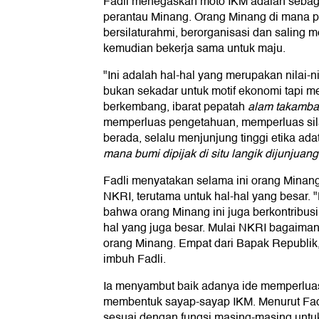
Fadli menegaskan moto IKM adalah sebag
perantau Minang. Orang Minang di mana p
bersilaturahmi, berorganisasi dan saling
kemudian bekerja sama untuk maju.
"Ini adalah hal-hal yang merupakan nilai-ni
bukan sekadar untuk motif ekonomi tapi men
berkembang, ibarat pepatah
alam takamban
memperluas pengetahuan, memperluas sil
berada, selalu menjunjung tinggi etika ad
mana bumi dipijak di situ langik dijunjuang
Fadli menyatakan selama ini orang Minang
NKRI, terutama untuk hal-hal yang besar. "
bahwa orang Minang ini juga berkontribusi
hal yang juga besar. Mulai NKRI bagaiman
orang Minang. Empat dari Bapak Republik,
imbuh Fadli.
Ia menyambut baik adanya ide memperlua
membentuk sayap-sayap IKM. Menurut Fad
sesuai dengan fungsi masing-masing untu