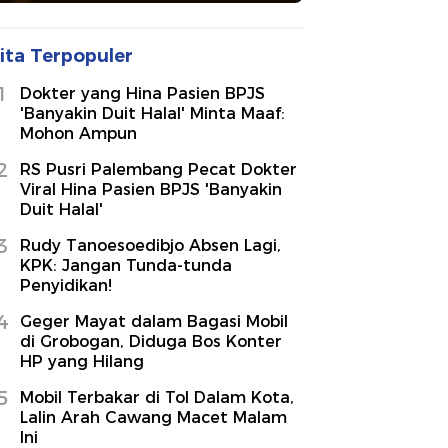
ita Terpopuler
1
Dokter yang Hina Pasien BPJS
'Banyakin Duit Halal' Minta Maaf:
Mohon Ampun
2
RS Pusri Palembang Pecat Dokter
Viral Hina Pasien BPJS 'Banyakin
Duit Halal'
3
Rudy Tanoesoedibjo Absen Lagi,
KPK: Jangan Tunda-tunda
Penyidikan!
4
Geger Mayat dalam Bagasi Mobil
di Grobogan, Diduga Bos Konter
HP yang Hilang
5
Mobil Terbakar di Tol Dalam Kota,
Lalin Arah Cawang Macet Malam
Ini