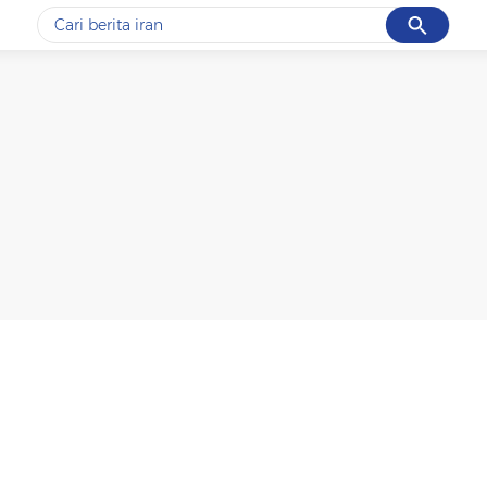
Cancel
Yang sedang ramai dicari
#1
gempa hari ini
#2
gempa
#3
prabowo
#4
iran
#5
demo
Promoted
Terakhir yang dicari
Loading...