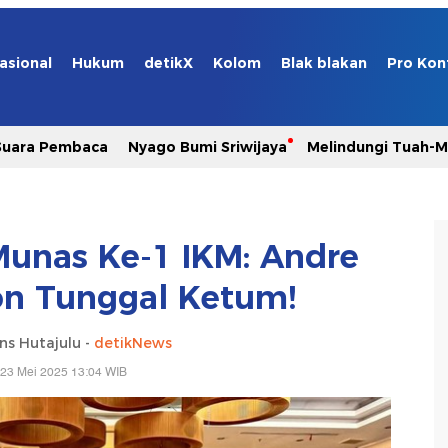
asional
Hukum
detikX
Kolom
Blak blakan
Pro Kon
Suara Pembaca
Nyago Bumi Sriwijaya
Melindungi Tuah-
Munas Ke-1 IKM: Andre
on Tunggal Ketum!
ns Hutajulu -
detikNews
 23 Mei 2025 13:04 WIB