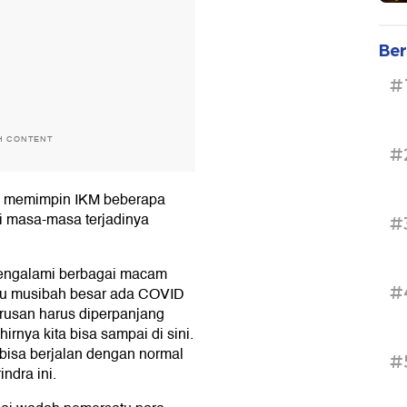
Ber
#
H CONTENT
#
a memimpin IKM beberapa
i masa-masa terjadinya
#
mengalami berbagai macam
#
atu musibah besar ada COVID
rusan harus diperpanjang
rnya kita bisa sampai di sini.
bisa berjalan dengan normal
#
ndra ini.