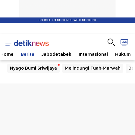
SCROLL TO CONTINUE WITH CONTENT
Home
Berita
Jabodetabek
Internasional
Hukum
Nyago Bumi Sriwijaya
Melindungi Tuah-Marwah
Ba