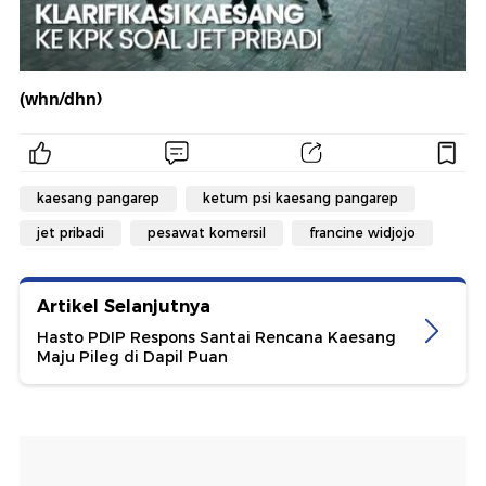
(whn/dhn)
kaesang pangarep
ketum psi kaesang pangarep
jet pribadi
pesawat komersil
francine widjojo
Artikel Selanjutnya
Hasto PDIP Respons Santai Rencana Kaesang
Maju Pileg di Dapil Puan