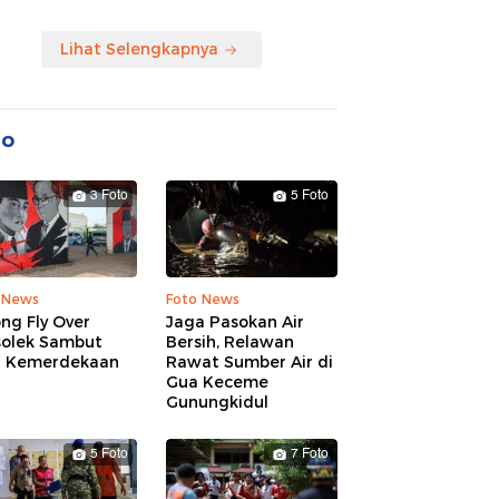
Lihat Selengkapnya
to
3 Foto
5 Foto
 News
Foto News
ng Fly Over
Jaga Pasokan Air
solek Sambut
Bersih, Relawan
 Kemerdekaan
Rawat Sumber Air di
Gua Keceme
Gunungkidul
5 Foto
7 Foto