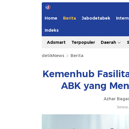
Home
Berita
Jabodetabek
Intern
Indeks
Adsmart
Terpopuler
Daerah
detikNews
Berita
Kemenhub Fasilit
ABK yang Meni
Azhar Baga
Selasa,