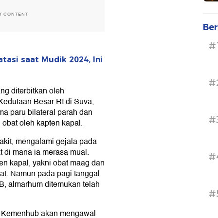
H CONTENT
Ber
#
asi saat Mudik 2024, Ini
#
g diterbitkan oleh
Kedutaan Besar RI di Suva,
ma paru bilateral parah dan
#
n obat oleh kapten kapal.
akit, mengalami gejala pada
 di mana ia merasa mual.
#
en kapal, yakni obat maag dan
rahat. Namun pada pagi tanggal
IB, almarhum ditemukan telah
#
h, Kemenhub akan mengawal