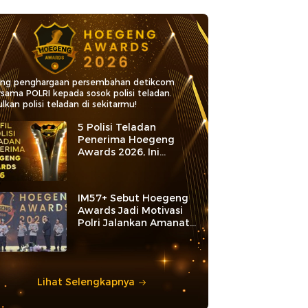
ang penghargaan persembahan detikcom
rsama POLRI kepada sosok polisi teladan.
lkan polisi teladan di sekitarmu!
5 Polisi Teladan
Penerima Hoegeng
Awards 2026, Ini
Kategori dan Kiprahnya
IM57+ Sebut Hoegeng
Awards Jadi Motivasi
Polri Jalankan Amanat
Konstitusi
Lihat Selengkapnya