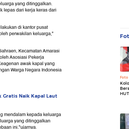
uarga yang ditinggalkan.
 lepas dari kerja keras dari
lakukan di kantor pusat
leh perwakilan keluarga,"
Fo
 Sahraen, Kecamatan Amarasi
oleh Asosiasi Pekerja
 Keagenan awak kapal yang
ungan Warga Negara Indonesia
Foto
Kolo
Ber
HUT
 Gratis Naik Kapal Laut
ang mendalam kepada keluarga
luarga yang ditinggalkan
aan ini,"ujarnya.