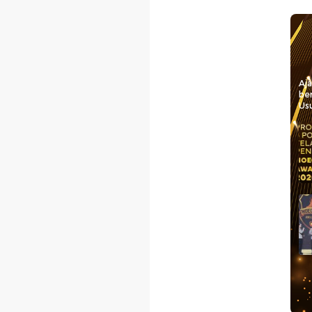
Aj
be
Usu