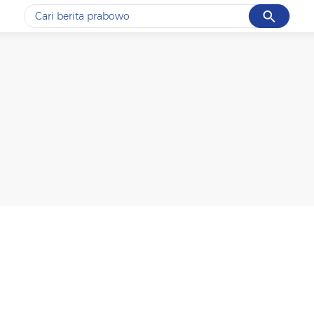
Cancel
Yang sedang ramai dicari
#1
data live draw sgp
#2
piala presiden 2026
#3
prabowo
#4
iran
#5
gempa hari ini
Promoted
Terakhir yang dicari
Loading...