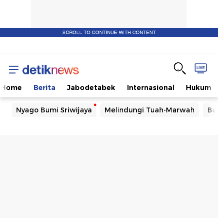
SCROLL TO CONTINUE WITH CONTENT
Home
Berita
Jabodetabek
Internasional
Hukum
Nyago Bumi Sriwijaya
Melindungi Tuah-Marwah
Ba