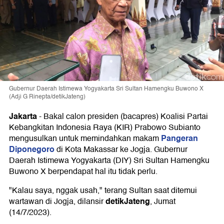
Gubernur Daerah Istimewa Yogyakarta Sri Sultan Hamengku Buwono X
(Adji G Rinepta/detikJateng)
Jakarta
-
Bakal calon presiden (bacapres) Koalisi Partai
Kebangkitan Indonesia Raya (KIR) Prabowo Subianto
Pangeran
mengusulkan untuk memindahkan makam
Diponegoro
di Kota Makassar ke Jogja. Gubernur
Daerah Istimewa Yogyakarta (DIY) Sri Sultan Hamengku
Buwono X berpendapat hal itu tidak perlu.
"Kalau saya, nggak usah," terang Sultan saat ditemui
detikJateng
wartawan di Jogja, dilansir
, Jumat
(14/7/2023).