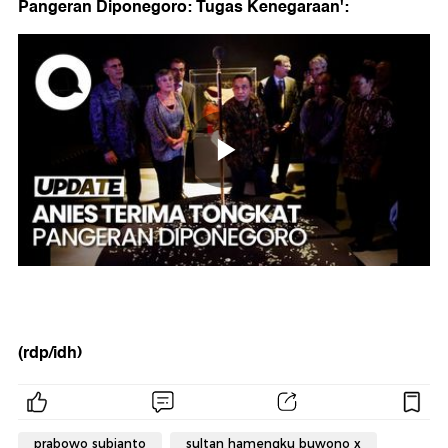
Pangeran Diponegoro: Tugas Kenegaraan':
(rdp/idh)
prabowo subianto
sultan hamengku buwono x