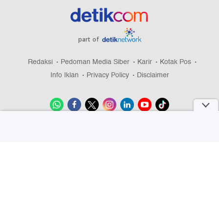
part of
Redaksi
Pedoman Media Siber
Karir
Kotak Pos
Info Iklan
Privacy Policy
Disclaimer
Download aplikasi detikcom
Copyright @ 2026 detikcom, All right reserved